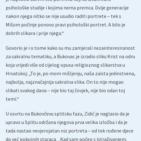
psihološke studije i kojima nema premca. Dvije generacije
nakon njega nitko se nije usudio raditi portrete – tek s
Mišom počinje ponovo pravi psihološki portret. A bilo je
dobrih slikara i prije njega.“
Govorio je i o tome kako su mu zamjerali nezainteresiranost
za sakralnu tematiku, a Bukovac je izradio sliku Krist na odru
koja vrijedi više od cijelog opusa religioznog slikarstva u
Hrvatskoj: „To je, po mom mišljenju, naša zaista jedinstvena,
najbolja, najznačajnija sakralna slika. On to nije mogao
slikati svakog dana – nije bio taj čovjek, nije bio odan toj
temi.“
U osvrtu na Bukovčevu splitsku fazu, Zidić je naglasio da je
upravo u Splitu održana njegova prva velika izložba i da je
tada nastao nevjerojatan niz portreta – od tek rođene djece
do već pokojnih staraca. „Kad sam počeo s istraživanjem,