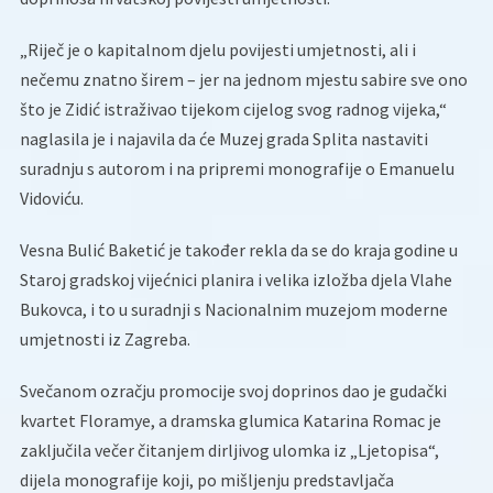
„Riječ je o kapitalnom djelu povijesti umjetnosti, ali i
nečemu znatno širem – jer na jednom mjestu sabire sve ono
što je Zidić istraživao tijekom cijelog svog radnog vijeka,“
naglasila je i najavila da će Muzej grada Splita nastaviti
suradnju s autorom i na pripremi monografije o Emanuelu
Vidoviću.
Vesna Bulić Baketić je također rekla da se do kraja godine u
Staroj gradskoj vijećnici planira i velika izložba djela Vlahe
Bukovca, i to u suradnji s Nacionalnim muzejom moderne
umjetnosti iz Zagreba.
Svečanom ozračju promocije svoj doprinos dao je gudački
kvartet Floramye, a dramska glumica Katarina Romac je
zaključila večer čitanjem dirljivog ulomka iz „Ljetopisa“,
dijela monografije koji, po mišljenju predstavljača