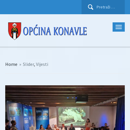
Pretraži:
Home
»
Slider
,
Vijesti