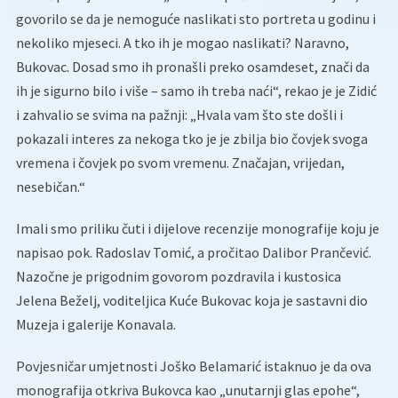
govorilo se da je nemoguće naslikati sto portreta u godinu i
nekoliko mjeseci. A tko ih je mogao naslikati? Naravno,
Bukovac. Dosad smo ih pronašli preko osamdeset, znači da
ih je sigurno bilo i više – samo ih treba naći“, rekao je je Zidić
i zahvalio se svima na pažnji: „Hvala vam što ste došli i
pokazali interes za nekoga tko je je zbilja bio čovjek svoga
vremena i čovjek po svom vremenu. Značajan, vrijedan,
nesebičan.“
Imali smo priliku čuti i dijelove recenzije monografije koju je
napisao pok. Radoslav Tomić, a pročitao Dalibor Prančević.
Nazočne je prigodnim govorom pozdravila i kustosica
Jelena Beželj, voditeljica Kuće Bukovac koja je sastavni dio
Muzeja i galerije Konavala.
Povjesničar umjetnosti Joško Belamarić istaknuo je da ova
monografija otkriva Bukovca kao „unutarnji glas epohe“,