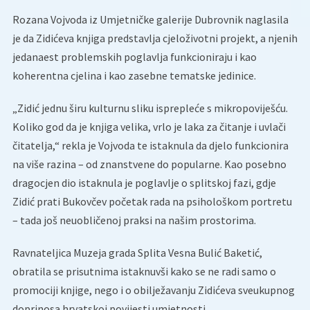
Rozana Vojvoda iz Umjetničke galerije Dubrovnik naglasila
je da Zidićeva knjiga predstavlja cjeloživotni projekt, a njenih
jedanaest problemskih poglavlja funkcioniraju i kao
koherentna cjelina i kao zasebne tematske jedinice.
„Zidić jednu širu kulturnu sliku isprepleće s mikropoviješću.
Koliko god da je knjiga velika, vrlo je laka za čitanje i uvlači
čitatelja,“ rekla je Vojvoda te istaknula da djelo funkcionira
na više razina – od znanstvene do popularne. Kao posebno
dragocjen dio istaknula je poglavlje o splitskoj fazi, gdje
Zidić prati Bukovčev početak rada na psihološkom portretu
– tada još neuobličenoj praksi na našim prostorima.
Ravnateljica Muzeja grada Splita Vesna Bulić Baketić,
obratila se prisutnima istaknuvši kako se ne radi samo o
promociji knjige, nego i o obilježavanju Zidićeva sveukupnog
doprinosa hrvatskoj povijesti umjetnosti.