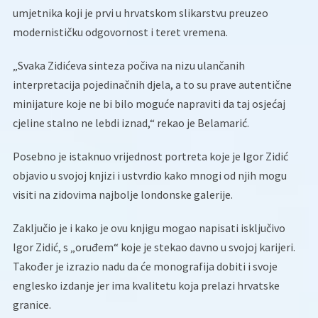
umjetnika koji je prvi u hrvatskom slikarstvu preuzeo
modernističku odgovornost i teret vremena.
„Svaka Zidićeva sinteza počiva na nizu ulančanih
interpretacija pojedinačnih djela, a to su prave autentične
minijature koje ne bi bilo moguće napraviti da taj osjećaj
cjeline stalno ne lebdi iznad,“ rekao je Belamarić.
Posebno je istaknuo vrijednost portreta koje je Igor Zidić
objavio u svojoj knjizi i ustvrdio kako mnogi od njih mogu
visiti na zidovima najbolje londonske galerije.
Zaključio je i kako je ovu knjigu mogao napisati isključivo
Igor Zidić, s „oruđem“ koje je stekao davno u svojoj karijeri.
Također je izrazio nadu da će monografija dobiti i svoje
englesko izdanje jer ima kvalitetu koja prelazi hrvatske
granice.