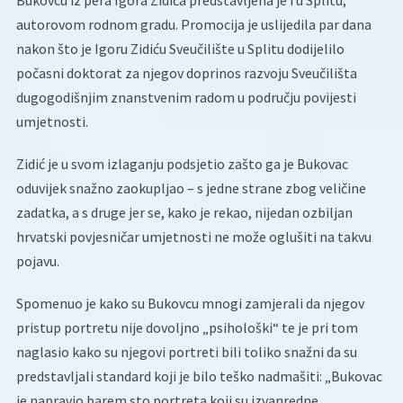
Bukovcu iz pera Igora Zidića predstavljena je i u Splitu,
autorovom rodnom gradu. Promocija je uslijedila par dana
nakon što je Igoru Zidiću Sveučilište u Splitu dodijelilo
počasni doktorat za njegov doprinos razvoju Sveučilišta
dugogodišnjim znanstvenim radom u području povijesti
umjetnosti.
Zidić je u svom izlaganju podsjetio zašto ga je Bukovac
oduvijek snažno zaokupljao – s jedne strane zbog veličine
zadatka, a s druge jer se, kako je rekao, nijedan ozbiljan
hrvatski povjesničar umjetnosti ne može oglušiti na takvu
pojavu.
Spomenuo je kako su Bukovcu mnogi zamjerali da njegov
pristup portretu nije dovoljno „psihološki“ te je pri tom
naglasio kako su njegovi portreti bili toliko snažni da su
predstavljali standard koji je bilo teško nadmašiti: „Bukovac
je napravio barem sto portreta koji su izvanredne