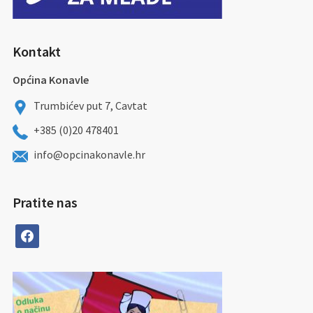
Kontakt
Općina Konavle
Trumbićev put 7, Cavtat
+385 (0)20 478401
info@opcinakonavle.hr
Pratite nas
facebook