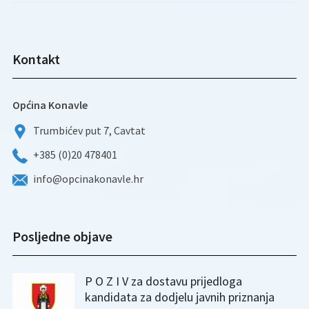
Kontakt
Općina Konavle
Trumbićev put 7, Cavtat
+385 (0)20 478401
info@opcinakonavle.hr
Posljedne objave
P O Z I V za dostavu prijedloga
kandidata za dodjelu javnih priznanja