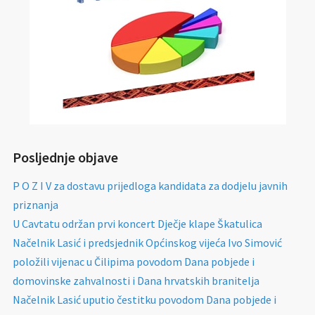
Posljednje objave
P O Z I V za dostavu prijedloga kandidata za dodjelu javnih
priznanja
U Cavtatu održan prvi koncert Dječje klape Škatulica
Načelnik Lasić i predsjednik Općinskog vijeća Ivo Simović
položili vijenac u Čilipima povodom Dana pobjede i
domovinske zahvalnosti i Dana hrvatskih branitelja
Načelnik Lasić uputio čestitku povodom Dana pobjede i