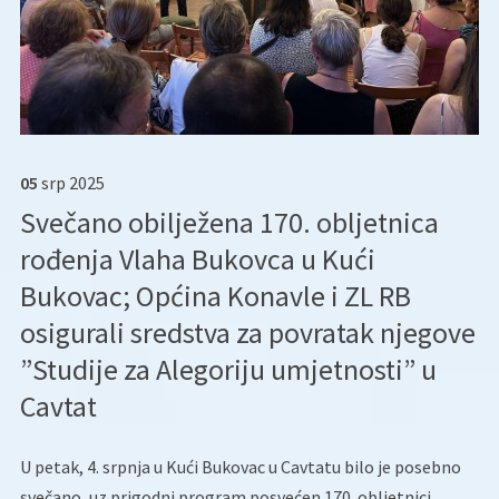
05
srp
2025
Svečano obilježena 170. obljetnica
rođenja Vlaha Bukovca u Kući
Bukovac; Općina Konavle i ZL RB
osigurali sredstva za povratak njegove
”Studije za Alegoriju umjetnosti” u
Cavtat
U petak, 4. srpnja u Kući Bukovac u Cavtatu bilo je posebno
svečano, uz prigodni program posvećen 170. obljetnici