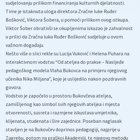
sudjelovanju prilikom financiranja kulturnih djelatnosti.
Time je istaknuta uloga direktora Zračne luke Ruđer
Bošković, Viktora Šobera, u pomoći prilikom ovog otkupa.
Viktor Šober obrativši se okupljenima iskazao je zahvalnost
u prilici da Zračna luka Ruđer Bošković sudjeluje u ovom
važnom događaju.
Nešto više o slici rekle su Lucija Vuković i Helena Puhara na
interaktivnom vodstvu “Od ateljea do prakse – Nasljeđe
pedagoškog modela Vlaha Bukovca na primjeru njegovog
učenika Nika Miljana”, koje je uslijedilo nakon pozdravnih
govora.
Vodstvo je započelo u prostoru Bukovčeva ateljea,
zamišljenog kao simbol svih njegovih ateljea i mjesta
otvorenosti, susreta i razmjene iskustava umjetnika,
klijenata, studenata i šire zajednice. Poseban naglasak
stavljen je na Bukovčev doprinos pedagogiji, najprije u
Zagrebu, potom na praškoj Akademiji, te njegovu metodu