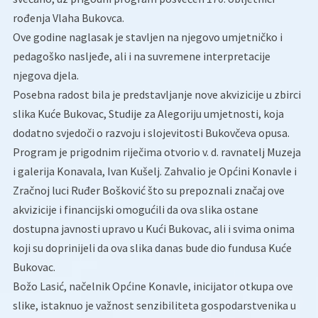
rođenja Vlaha Bukovca.
Ove godine naglasak je stavljen na njegovo umjetničko i
pedagoško nasljeđe, ali i na suvremene interpretacije
njegova djela.
Posebna radost bila je predstavljanje nove akvizicije u zbirci
slika Kuće Bukovac, Studije za Alegoriju umjetnosti, koja
dodatno svjedoči o razvoju i slojevitosti Bukovčeva opusa.
Program je prigodnim riječima otvorio v. d. ravnatelj Muzeja
i galerija Konavala, Ivan Kušelj. Zahvalio je Općini Konavle i
Zračnoj luci Ruđer Bošković što su prepoznali značaj ove
akvizicije i financijski omogućili da ova slika ostane
dostupna javnosti upravo u Kući Bukovac, ali i svima onima
koji su doprinijeli da ova slika danas bude dio fundusa Kuće
Bukovac.
Božo Lasić, načelnik Općine Konavle, inicijator otkupa ove
slike, istaknuo je važnost senzibiliteta gospodarstvenika u