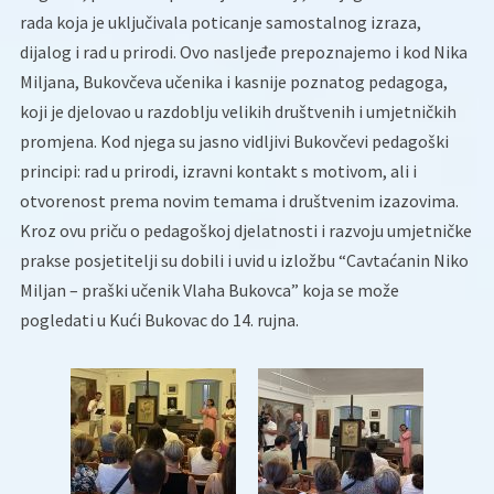
rada koja je uključivala poticanje samostalnog izraza,
dijalog i rad u prirodi. Ovo nasljeđe prepoznajemo i kod Nika
Miljana, Bukovčeva učenika i kasnije poznatog pedagoga,
koji je djelovao u razdoblju velikih društvenih i umjetničkih
promjena. Kod njega su jasno vidljivi Bukovčevi pedagoški
principi: rad u prirodi, izravni kontakt s motivom, ali i
otvorenost prema novim temama i društvenim izazovima.
Kroz ovu priču o pedagoškoj djelatnosti i razvoju umjetničke
prakse posjetitelji su dobili i uvid u izložbu “Cavtaćanin Niko
Miljan – praški učenik Vlaha Bukovca” koja se može
pogledati u Kući Bukovac do 14. rujna.