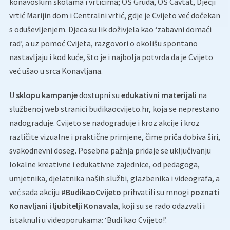
konavoskim školama i vrtićima; OŠ Gruda, OŠ Cavtat, Dječji
vrtić Marijin dom i Centralni vrtić, gdje je Cvijeto već dočekan
s oduševljenjem. Djeca su lik doživjela kao ‘zabavni domaći
rad’, a uz pomoć Cvijeta, razgovori o okolišu spontano
nastavljaju i kod kuće, što je i najbolja potvrda da je Cvijeto
već ušao u srca Konavljana.
U
sklopu kampanje
dostupni su
edukativni materijali
na
službenoj web stranici budikaocvijeto.hr, koja se neprestano
nadograđuje. Cvijeto se nadograđuje i kroz akcije i kroz
različite vizualne i praktične primjene, čime priča dobiva širi,
svakodnevni doseg. Posebna pažnja pridaje se uključivanju
lokalne kreativne i edukativne zajednice, od pedagoga,
umjetnika, djelatnika naših službi, glazbenika i videografa, a
već sada akciju
#BudikaoCvijeto
prihvatili su mnogi
poznati
Konavljani i ljubitelji Konavala
, koji su se rado odazvali i
istaknuli u videoporukama: ‘Budi kao Cvijeto!’.