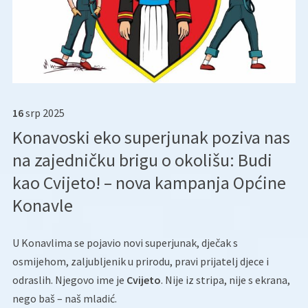
16
srp
2025
Konavoski eko superjunak poziva nas
na zajedničku brigu o okolišu: Budi
kao Cvijeto! – nova kampanja Općine
Konavle
U Konavlima se pojavio novi superjunak, dječak s
osmijehom, zaljubljenik u prirodu, pravi prijatelj djece i
odraslih. Njegovo ime je
Cvijeto
. Nije iz stripa, nije s ekrana,
nego baš – naš mladić.