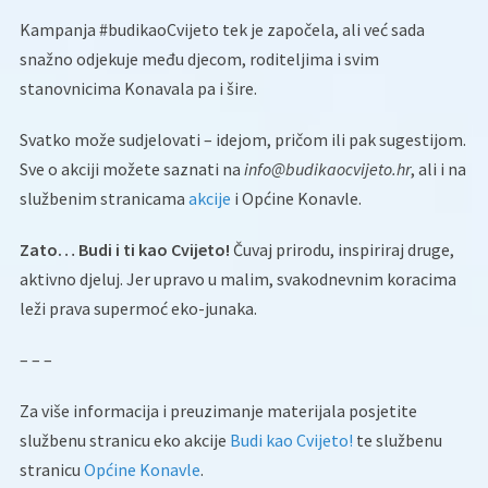
Kampanja #budikaoCvijeto tek je započela, ali već sada
snažno odjekuje među djecom, roditeljima i svim
stanovnicima Konavala pa i šire.
Svatko može sudjelovati – idejom, pričom ili pak sugestijom.
Sve o akciji možete saznati na
info@budikaocvijeto.hr
, ali i na
službenim stranicama
akcije
i Općine Konavle.
Zato… Budi i ti kao Cvijeto!
Čuvaj prirodu, inspiriraj druge,
aktivno djeluj. Jer upravo u malim, svakodnevnim koracima
leži prava supermoć eko-junaka.
– – –
Za više informacija i preuzimanje materijala posjetite
službenu stranicu eko akcije
Budi kao Cvijeto!
te službenu
stranicu
Općine Konavle
.