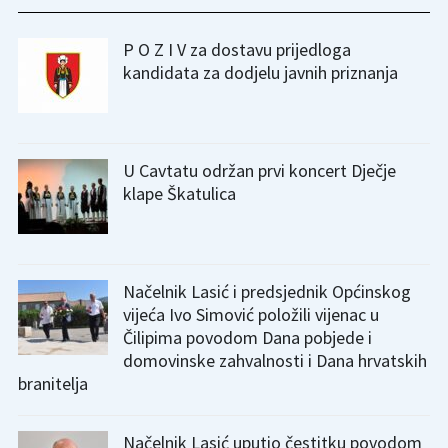
P O Z I V za dostavu prijedloga
kandidata za dodjelu javnih priznanja
U Cavtatu održan prvi koncert Dječje
klape Škatulica
Načelnik Lasić i predsjednik Općinskog
vijeća Ivo Simović položili vijenac u
Čilipima povodom Dana pobjede i
domovinske zahvalnosti i Dana hrvatskih
branitelja
Načelnik Lasić uputio čestitku povodom