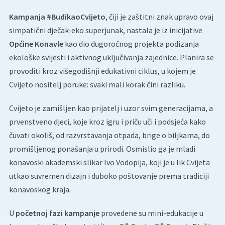
Kampanja #BudikaoCvijeto
, čiji je zaštitni znak upravo ovaj
simpatični dječak-eko superjunak, nastala je iz inicijative
Općine Konavle
kao dio dugoročnog projekta podizanja
ekološke svijesti i aktivnog uključivanja zajednice. Planira se
provoditi kroz višegodišnji edukativni ciklus, u kojem je
Cvijeto nositelj poruke: svaki mali korak čini razliku.
Cvijeto je zamišljen kao prijatelj i uzor svim generacijama, a
prvenstveno djeci, koje kroz igru i priču uči i podsjeća kako
čuvati okoliš, od razvrstavanja otpada, brige o biljkama, do
promišljenog ponašanja u prirodi. Osmislio ga je mladi
konavoski akademski slikar Ivo Vodopija, koji je u lik Cvijeta
utkao suvremen dizajn i duboko poštovanje prema tradiciji
konavoskog kraja.
U
početnoj fazi kampanje
provedene su mini-edukacije u