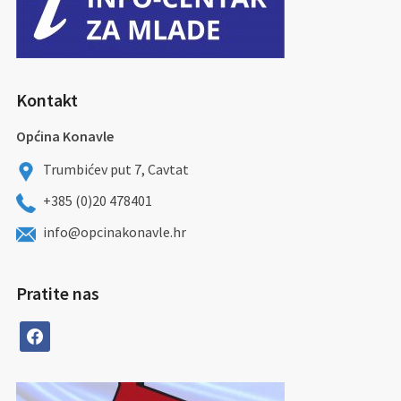
Kontakt
Općina Konavle
Trumbićev put 7, Cavtat
+385 (0)20 478401
info@opcinakonavle.hr
Pratite nas
facebook