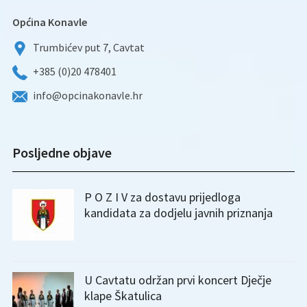
Općina Konavle
Trumbićev put 7, Cavtat
+385 (0)20 478401
info@opcinakonavle.hr
Posljedne objave
P O Z I V za dostavu prijedloga
kandidata za dodjelu javnih priznanja
U Cavtatu održan prvi koncert Dječje
klape Škatulica