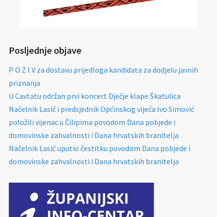
Posljednje objave
P O Z I V za dostavu prijedloga kandidata za dodjelu javnih
priznanja
U Cavtatu održan prvi koncert Dječje klape Škatulica
Načelnik Lasić i predsjednik Općinskog vijeća Ivo Simović
položili vijenac u Čilipima povodom Dana pobjede i
domovinske zahvalnosti i Dana hrvatskih branitelja
Načelnik Lasić uputio čestitku povodom Dana pobjede i
domovinske zahvalnosti i Dana hrvatskih branitelja