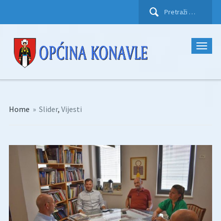
Pretraži:
Home
»
Slider
,
Vijesti