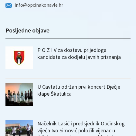
info@opcinakonavle.hr
Posljedne objave
P O Z I V za dostavu prijedloga
kandidata za dodjelu javnih priznanja
U Cavtatu održan prvi koncert Dječje
klape Škatulica
Načelnik Lasić i predsjednik Općinskog
vijeća Ivo Simović položili vijenac u