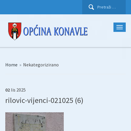
Pretraži:
Home
»
Nekategorizirano
02
lis
2025
rilovic-vijenci-021025 (6)