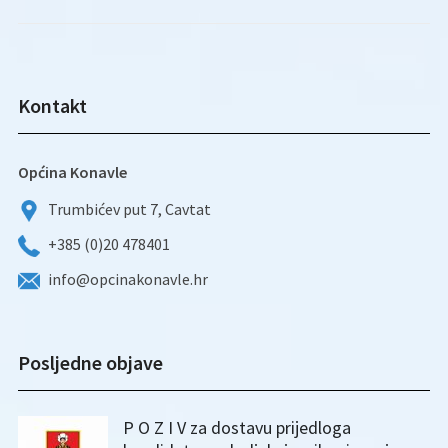
Kontakt
Općina Konavle
Trumbićev put 7, Cavtat
+385 (0)20 478401
info@opcinakonavle.hr
Posljedne objave
P O Z I V za dostavu prijedloga