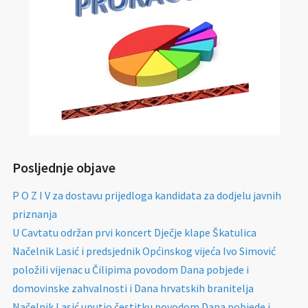
Posljednje objave
P O Z I V za dostavu prijedloga kandidata za dodjelu javnih
priznanja
U Cavtatu održan prvi koncert Dječje klape Škatulica
Načelnik Lasić i predsjednik Općinskog vijeća Ivo Simović
položili vijenac u Čilipima povodom Dana pobjede i
domovinske zahvalnosti i Dana hrvatskih branitelja
Načelnik Lasić uputio čestitku povodom Dana pobjede i