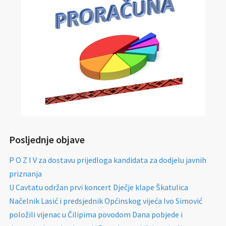
Posljednje objave
P O Z I V za dostavu prijedloga kandidata za dodjelu javnih
priznanja
U Cavtatu održan prvi koncert Dječje klape Škatulica
Načelnik Lasić i predsjednik Općinskog vijeća Ivo Simović
položili vijenac u Čilipima povodom Dana pobjede i