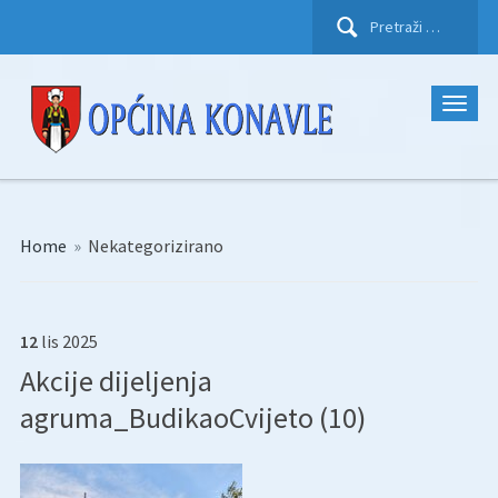
Pretraži:
Home
»
Nekategorizirano
12
lis
2025
Akcije dijeljenja
agruma_BudikaoCvijeto (10)