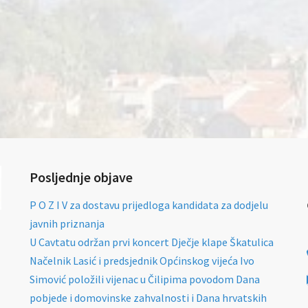
Posljednje objave
P O Z I V za dostavu prijedloga kandidata za dodjelu
javnih priznanja
U Cavtatu održan prvi koncert Dječje klape Škatulica
Načelnik Lasić i predsjednik Općinskog vijeća Ivo
Simović položili vijenac u Čilipima povodom Dana
pobjede i domovinske zahvalnosti i Dana hrvatskih