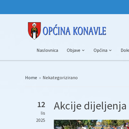
Naslovnica
Objave
Općina
Dok
Home
»
Nekategorizirano
Akcije dijeljenj
12
lis
2025