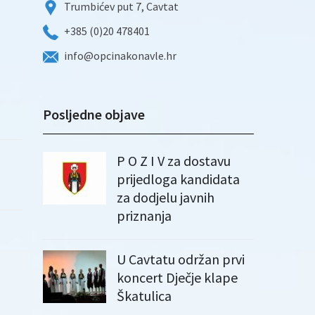
Trumbićev put 7, Cavtat
+385 (0)20 478401
info@opcinakonavle.hr
Posljedne objave
P O Z I V za dostavu
prijedloga kandidata
za dodjelu javnih
priznanja
U Cavtatu održan prvi
koncert Dječje klape
Škatulica