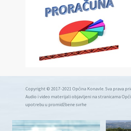
Copyright © 2017-2021 Općina Konavle. Sva prava pr
Audio i video materijali objavljeni na stranicama Opć
upotrebu u promidžbene svrhe