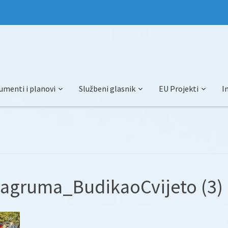
umenti i planovi
Službeni glasnik
EU Projekti
I
a agruma_BudikaoCvijeto (3)