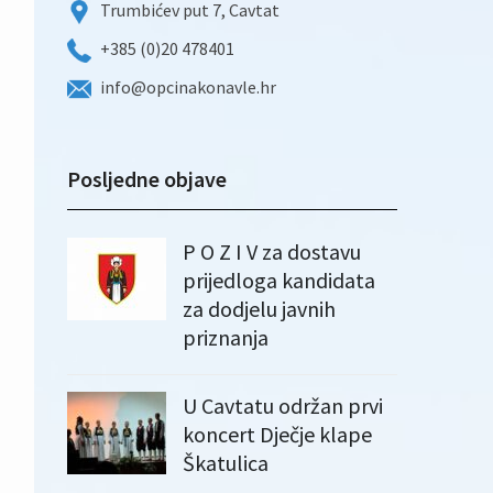
Trumbićev put 7, Cavtat
+385 (0)20 478401
info@opcinakonavle.hr
Posljedne objave
P O Z I V za dostavu
prijedloga kandidata
za dodjelu javnih
priznanja
U Cavtatu održan prvi
koncert Dječje klape
Škatulica