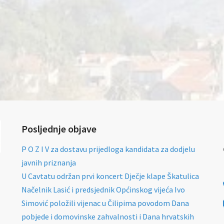
Posljednje objave
P O Z I V za dostavu prijedloga kandidata za dodjelu
javnih priznanja
U Cavtatu održan prvi koncert Dječje klape Škatulica
Načelnik Lasić i predsjednik Općinskog vijeća Ivo
Simović položili vijenac u Čilipima povodom Dana
pobjede i domovinske zahvalnosti i Dana hrvatskih