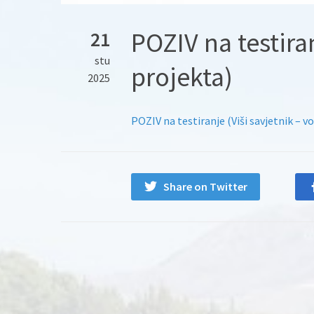
POZIV na testiran
21
stu
projekta)
2025
POZIV na testiranje (Viši savjetnik – vo
Share on Twitter