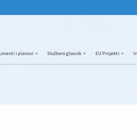
umenti i planovi
Službeni glasnik
EU Projekti
I