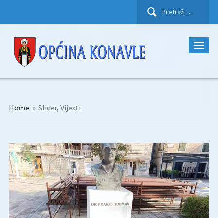
Pretraži:
Home
»
Slider
,
Vijesti