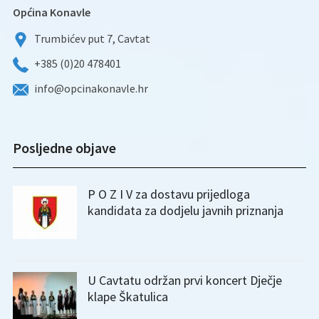
Općina Konavle
Trumbićev put 7, Cavtat
+385 (0)20 478401
info@opcinakonavle.hr
Posljedne objave
P O Z I V za dostavu prijedloga
kandidata za dodjelu javnih priznanja
U Cavtatu održan prvi koncert Dječje
klape Škatulica