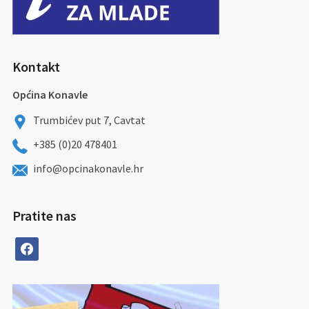
Kontakt
Općina Konavle
Trumbićev put 7, Cavtat
+385 (0)20 478401
info@opcinakonavle.hr
Pratite nas
facebook