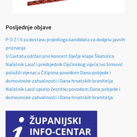
Posljednje objave
P O Z I V za dostavu prijedloga kandidata za dodjelu javnih
priznanja
U Cavtatu održan prvi koncert Dječje klape Škatulica
Načelnik Lasić i predsjednik Općinskog vijeća Ivo Simović
položili vijenac u Čilipima povodom Dana pobjede i
domovinske zahvalnosti i Dana hrvatskih branitelja
Načelnik Lasić uputio čestitku povodom Dana pobjede i
domovinske zahvalnosti i Dana hrvatskih branitelja