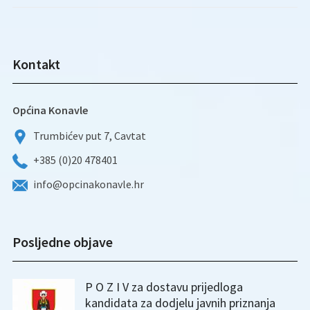
Kontakt
Općina Konavle
Trumbićev put 7, Cavtat
+385 (0)20 478401
info@opcinakonavle.hr
Posljedne objave
P O Z I V za dostavu prijedloga
kandidata za dodjelu javnih priznanja