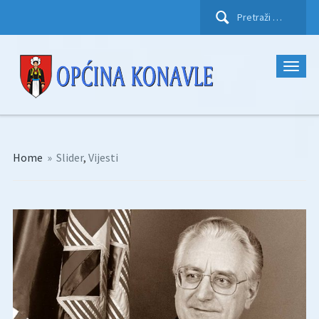
Pretraži:
Home
»
Slider
,
Vijesti