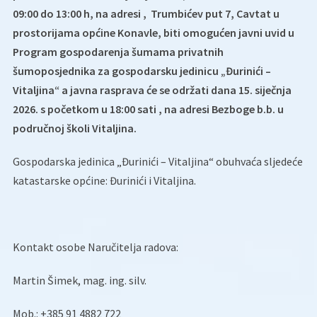
09:00 do 13:00 h, na adresi ,
Trumbićev put 7, Cavtat
u
prostorijama općine Konavle, biti omogućen javni uvid u
Program gospodarenja šumama privatnih
šumoposjednika za gospodarsku jedinicu
„Đurinići –
Vitaljina“
a javna rasprava će se održati dana 15. siječnja
2026. s početkom u 18:00 sati , na adresi Bezboge b.b. u
područnoj školi Vitaljina.
Gospodarska jedinica „Đurinići – Vitaljina“ obuhvaća sljedeće
katastarske općine: Đurinići i Vitaljina.
Kontakt osobe Naručitelja radova:
Martin Šimek, mag. ing. silv.
Mob.: +385 91 4882 722