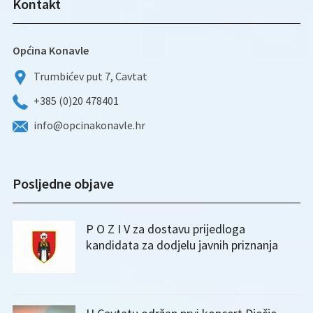
Kontakt
Općina Konavle
Trumbićev put 7, Cavtat
+385 (0)20 478401
info@opcinakonavle.hr
Posljedne objave
P O Z I V za dostavu prijedloga
kandidata za dodjelu javnih priznanja