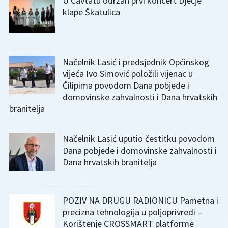
U Cavtatu održan prvi koncert Dječje
klape Škatulica
Načelnik Lasić i predsjednik Općinskog
vijeća Ivo Simović položili vijenac u
Čilipima povodom Dana pobjede i
domovinske zahvalnosti i Dana hrvatskih
branitelja
Načelnik Lasić uputio čestitku povodom
Dana pobjede i domovinske zahvalnosti i
Dana hrvatskih branitelja
POZIV NA DRUGU RADIONICU Pametna i
precizna tehnologija u poljoprivredi –
Korištenje CROSSMART platforme