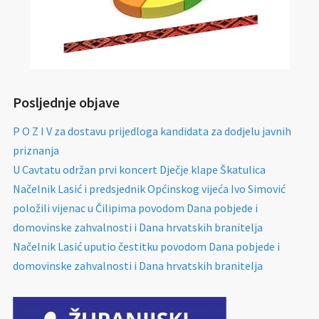
Posljednje objave
P O Z I V za dostavu prijedloga kandidata za dodjelu javnih
priznanja
U Cavtatu održan prvi koncert Dječje klape Škatulica
Načelnik Lasić i predsjednik Općinskog vijeća Ivo Simović
položili vijenac u Čilipima povodom Dana pobjede i
domovinske zahvalnosti i Dana hrvatskih branitelja
Načelnik Lasić uputio čestitku povodom Dana pobjede i
domovinske zahvalnosti i Dana hrvatskih branitelja