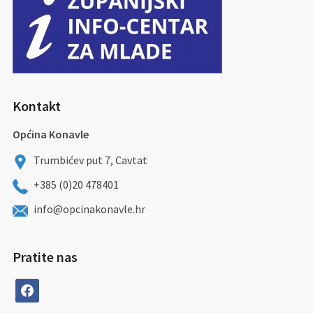
Kontakt
Općina Konavle
Trumbićev put 7, Cavtat
+385 (0)20 478401
info@opcinakonavle.hr
Pratite nas
facebook