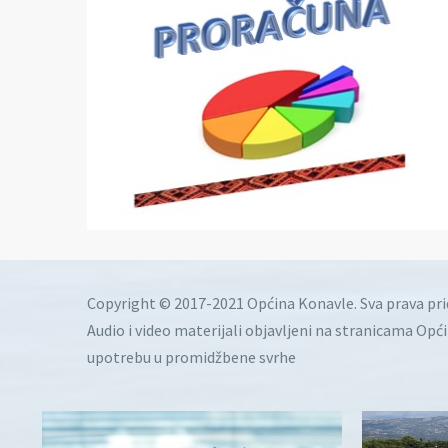
Copyright © 2017-2021 Općina Konavle. Sva prava pr
Audio i video materijali objavljeni na stranicama Opć
upotrebu u promidžbene svrhe