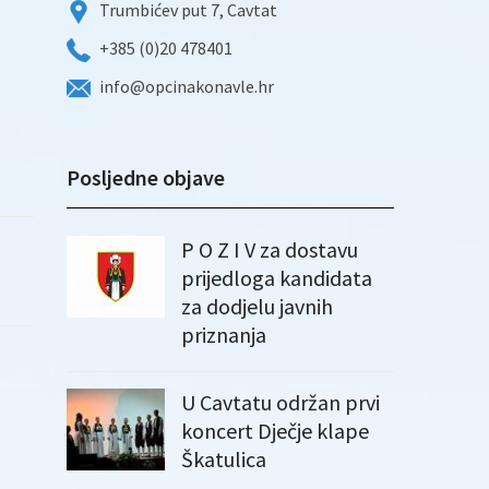
Trumbićev put 7, Cavtat
+385 (0)20 478401
info@opcinakonavle.hr
Posljedne objave
P O Z I V za dostavu
prijedloga kandidata
za dodjelu javnih
priznanja
U Cavtatu održan prvi
koncert Dječje klape
Škatulica