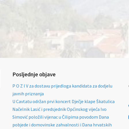
Posljednje objave
P O Z I V za dostavu prijedloga kandidata za dodjelu
javnih priznanja
U Cavtatu održan prvi koncert Dječje klape Škatulica
Načelnik Lasić i predsjednik Općinskog vijeća Ivo
Simović položili vijenac u Čilipima povodom Dana
pobjede i domovinske zahvalnosti i Dana hrvatskih