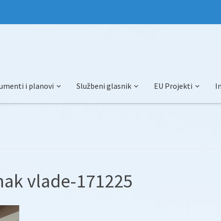
umenti i planovi
Službeni glasnik
EU Projekti
I
nak vlade-171225