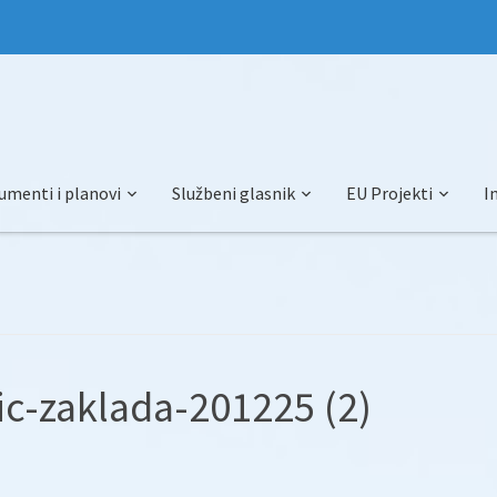
umenti i planovi
Službeni glasnik
EU Projekti
I
ic-zaklada-201225 (2)