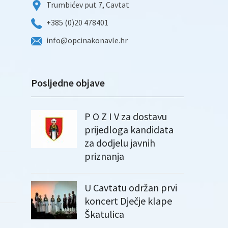
Trumbićev put 7, Cavtat
+385 (0)20 478401
info@opcinakonavle.hr
Posljedne objave
P O Z I V za dostavu
prijedloga kandidata
za dodjelu javnih
priznanja
U Cavtatu održan prvi
koncert Dječje klape
Škatulica