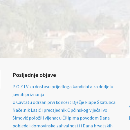
Posljednje objave
P O Z I V za dostavu prijedloga kandidata za dodjelu
javnih priznanja
U Cavtatu održan prvi koncert Dječje klape Škatulica
Načelnik Lasić i predsjednik Općinskog vijeća Ivo
Simović položili vijenac u Čilipima povodom Dana
pobjede i domovinske zahvalnosti i Dana hrvatskih