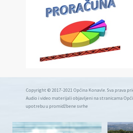
Copyright © 2017-2021 Općina Konavle. Sva prava pr
Audio i video materijali objavljeni na stranicama Opć
upotrebu u promidžbene svrhe