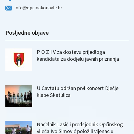
info@opcinakonavle.hr
Posljedne objave
P O Z I V za dostavu prijedloga
kandidata za dodjelu javnih priznanja
U Cavtatu održan prvi koncert Dječje
klape Škatulica
Načelnik Lasić i predsjednik Općinskog
vijeća Ivo Simović položili vijenac u