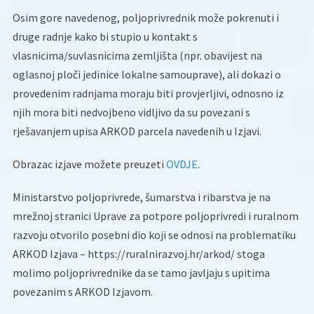
Osim gore navedenog, poljoprivrednik može pokrenuti i
druge radnje kako bi stupio u kontakt s
vlasnicima/suvlasnicima zemljišta (npr. obavijest na
oglasnoj ploči jedinice lokalne samouprave), ali dokazi o
provedenim radnjama moraju biti provjerljivi, odnosno iz
njih mora biti nedvojbeno vidljivo da su povezani s
rješavanjem upisa ARKOD parcela navedenih u Izjavi.
Obrazac izjave možete preuzeti
OVDJE
.
Ministarstvo poljoprivrede, šumarstva i ribarstva je na
mrežnoj stranici Uprave za potpore poljoprivredi i ruralnom
razvoju otvorilo posebni dio koji se odnosi na problematiku
ARKOD Izjava – https://ruralnirazvoj.hr/arkod/ stoga
molimo poljoprivrednike da se tamo javljaju s upitima
povezanim s ARKOD Izjavom.