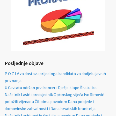
Posljednje objave
P O Z I V za dostavu prijedloga kandidata za dodjelu javnih
priznanja
U Cavtatu održan prvi koncert Dječje klape Škatulica
Načelnik Lasić i predsjednik Općinskog vijeća Ivo Simović
položili vijenac u Čilipima povodom Dana pobjede i
domovinske zahvalnosti i Dana hrvatskih branitelja
Načelnik Lasić uputio čestitku povodom Dana pobjede i