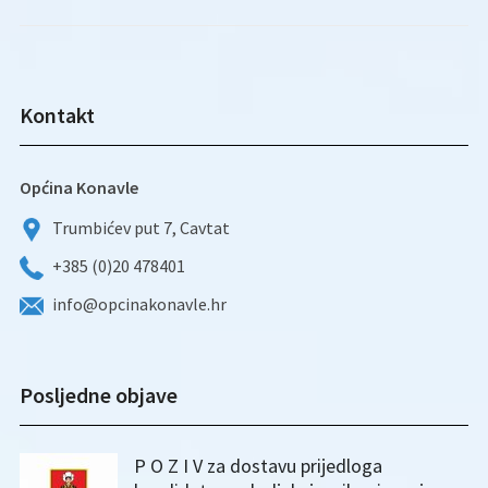
Kontakt
Općina Konavle
Trumbićev put 7, Cavtat
+385 (0)20 478401
info@opcinakonavle.hr
Posljedne objave
P O Z I V za dostavu prijedloga