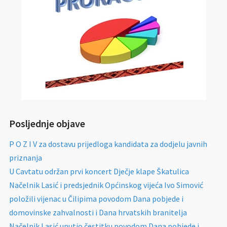
Posljednje objave
P O Z I V za dostavu prijedloga kandidata za dodjelu javnih
priznanja
U Cavtatu održan prvi koncert Dječje klape Škatulica
Načelnik Lasić i predsjednik Općinskog vijeća Ivo Simović
položili vijenac u Čilipima povodom Dana pobjede i
domovinske zahvalnosti i Dana hrvatskih branitelja
Načelnik Lasić uputio čestitku povodom Dana pobjede i