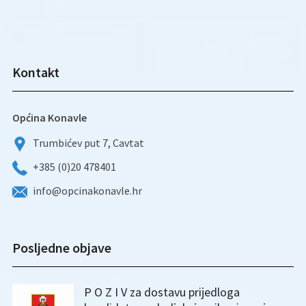
Kontakt
Općina Konavle
Trumbićev put 7, Cavtat
+385 (0)20 478401
info@opcinakonavle.hr
Posljedne objave
P O Z I V za dostavu prijedloga