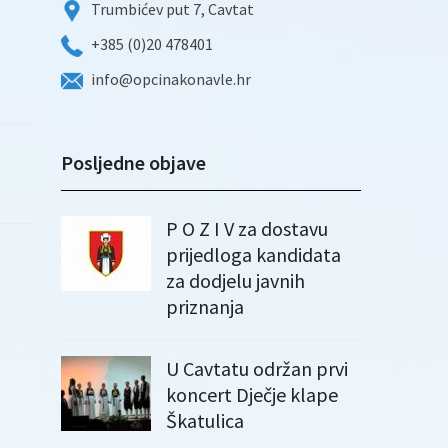
Trumbićev put 7, Cavtat
+385 (0)20 478401
info@opcinakonavle.hr
Posljedne objave
P O Z I V za dostavu
prijedloga kandidata
za dodjelu javnih
priznanja
U Cavtatu održan prvi
koncert Dječje klape
Škatulica