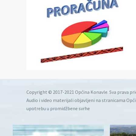
Copyright © 2017-2021 Općina Konavle. Sva prava pr
Audio i video materijali objavljeni na stranicama Opć
upotrebu u promidžbene svrhe