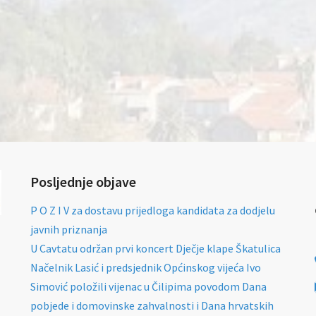
Posljednje objave
P O Z I V za dostavu prijedloga kandidata za dodjelu
javnih priznanja
U Cavtatu održan prvi koncert Dječje klape Škatulica
Načelnik Lasić i predsjednik Općinskog vijeća Ivo
Simović položili vijenac u Čilipima povodom Dana
pobjede i domovinske zahvalnosti i Dana hrvatskih