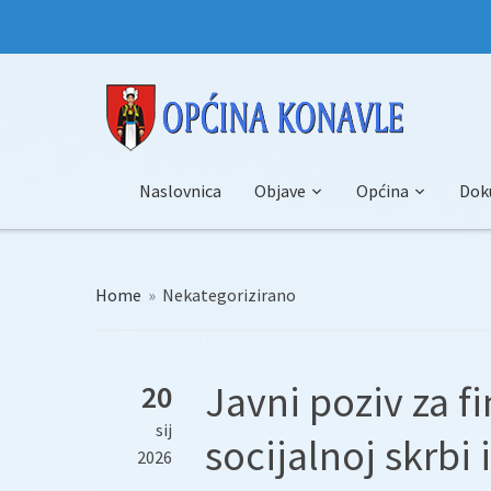
Naslovnica
Objave
Općina
Dok
Home
»
Nekategorizirano
Javni poziv za f
20
sij
socijalnoj skrbi 
2026