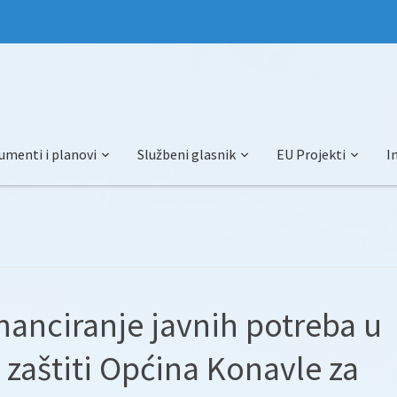
umenti i planovi
Službeni glasnik
EU Projekti
I
inanciranje javnih potreba u
i zaštiti Općina Konavle za