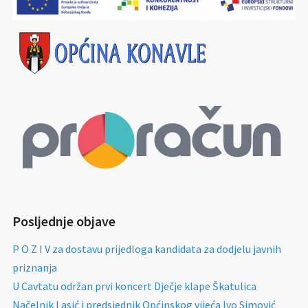
Posljednje objave
P O Z I V za dostavu prijedloga kandidata za dodjelu javnih
priznanja
U Cavtatu održan prvi koncert Dječje klape Škatulica
Načelnik Lasić i predsjednik Općinskog vijeća Ivo Simović