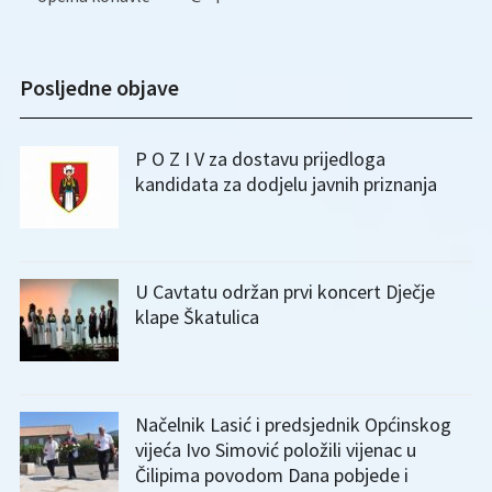
Posljedne objave
P O Z I V za dostavu prijedloga
kandidata za dodjelu javnih priznanja
U Cavtatu održan prvi koncert Dječje
klape Škatulica
Načelnik Lasić i predsjednik Općinskog
vijeća Ivo Simović položili vijenac u
Čilipima povodom Dana pobjede i