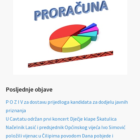
Posljednje objave
P O Z I V za dostavu prijedloga kandidata za dodjelu javnih
priznanja
U Cavtatu održan prvi koncert Dječje klape Škatulica
Načelnik Lasić i predsjednik Općinskog vijeća Ivo Simović
položili vijenac u Čilipima povodom Dana pobjede i