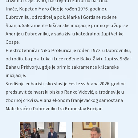
crkveno i svjetovno, našu vjeru i kulturnu baštinu.
Inače, Kapetan Maro Čioć je rođen 1976. godine u
Dubrovniku, od roditelja pok. Marka i Gordane rođene
Španja. Sakramente kršćanske inicijacije primio je u župi sv.
Andrije u Dubrovniku, a sada živi u katedralnoj župi Velike
Gospe.
Elektrotehničar Niko Prokurica je rođen 1972. u Dubrovniku,
od roditelja pok. Luka i Luce rođene Bako. Živi u župi sv. Srđa i
Baha u Pridvorju, gdje je primio sakramente kršćanske
inicijacije.
Središnje euharistijsko slavlje Feste sv. Vlaha 2026. godine
predslavit će hvarski biskup Ranko Vidović, a trodnevlje u
zbornoj crkvi sv. Vlaha ekonom franjevačkog samostana
Male braće u Dubrovniku fra Krunoslav Kocijan.