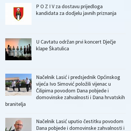
P O Z I V za dostavu prijedloga
kandidata za dodjelu javnih priznanja
U Cavtatu održan prvi koncert Dječje
klape Škatulica
Načelnik Lasić i predsjednik Općinskog
vijeća Ivo Simović položili vijenac u
Čilipima povodom Dana pobjede i
domovinske zahvalnosti i Dana hrvatskih
branitelja
Načelnik Lasić uputio čestitku povodom
Dana pobjede i domovinske zahvalnosti i