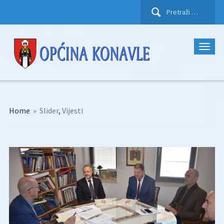
Pretraži:
Home
»
Slider
,
Vijesti