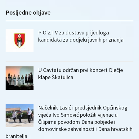
Posljedne objave
P O Z I V za dostavu prijedloga
kandidata za dodjelu javnih priznanja
U Cavtatu održan prvi koncert Dječje
klape Škatulica
Načelnik Lasić i predsjednik Općinskog
vijeća Ivo Simović položili vijenac u
Čilipima povodom Dana pobjede i
domovinske zahvalnosti i Dana hrvatskih
branitelja