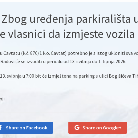
 Zbog uređenja parkirališta 
e vlasnici da izmjeste vozila
u Cavtatu (k.č. 876/1 k.o. Cavtat) potrebno je s istog ukloniti sva v
Radovi će se izvoditi u periodu od 13. svibnja do 1. lipnja 2026.
3. svibnja u 7:00 bit će izmještena na parking u ulici Bogišićeva Ti
ji.
Share on Facebook
Share on Google+