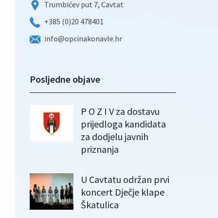
Trumbićev put 7, Cavtat
+385 (0)20 478401
info@opcinakonavle.hr
Posljedne objave
P O Z I V za dostavu
prijedloga kandidata
za dodjelu javnih
priznanja
U Cavtatu održan prvi
koncert Dječje klape
Škatulica