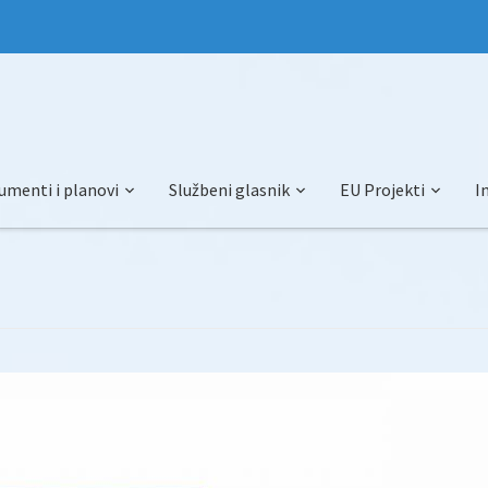
umenti i planovi
Službeni glasnik
EU Projekti
I