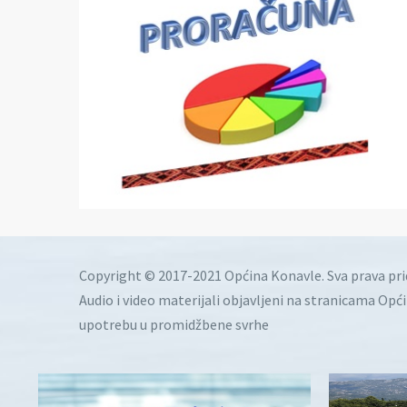
Copyright © 2017-2021 Općina Konavle. Sva prava pr
Audio i video materijali objavljeni na stranicama Opć
upotrebu u promidžbene svrhe