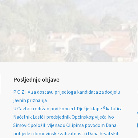
Posljednje objave
P O Z I V za dostavu prijedloga kandidata za dodjelu
javnih priznanja
U Cavtatu održan prvi koncert Dječje klape Škatulica
Načelnik Lasić i predsjednik Općinskog vijeća Ivo
Simović položili vijenac u Čilipima povodom Dana
pobjede i domovinske zahvalnosti i Dana hrvatskih