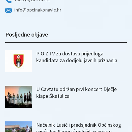
info@opcinakonavle.hr
Posljedne objave
P O Z I V za dostavu prijedloga
kandidata za dodjelu javnih priznanja
U Cavtatu održan prvi koncert Dječje
klape Škatulica
Načelnik Lasić i predsjednik Općinskog
vijeća Ivo Simović položili vijenac u