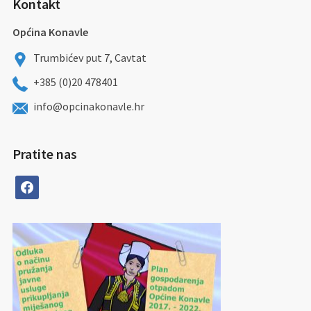
Kontakt
Općina Konavle
Trumbićev put 7, Cavtat
+385 (0)20 478401
info@opcinakonavle.hr
Pratite nas
facebook