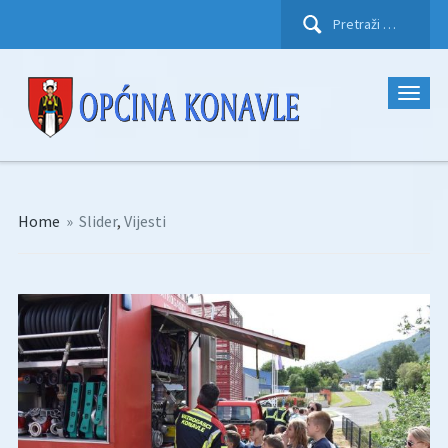
Pretraži:
Home
»
Slider
,
Vijesti