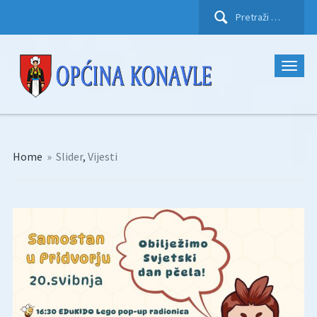
Pretraži:
Home
»
Slider
,
Vijesti