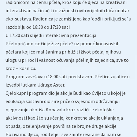
radionicom na temu pčela, kroz koju će djeca na kreativan i
interaktivan način učiti o važnosti ovih vrijednih bića unutar
eko-sustava. Radionica je zamišljena kao ‘dođi i priključi se’ u
razdoblju od 16:30 do 17:30 sati.
U 17:30 sati slijedi interaktivna prezentacija
Pčelopričaonica: Gdje žive pčele? uz pomoć konavoskih
pčelara koji će mališanima približiti život pčela, njihovu
ulogu u prirodi i važnost očuvanja pčelinjih zajednica, sve to
kroz – košnicu.
Program završava u 18:00 sati predstavom Pčelice zujalice u
izvedbi lutkara Udruge Aster.
Cjelokupni program dio je akcije Budi kao Cvijeto u kojoj je
edukacija sastavni dio šire priče o svjesnom održavanju i
njegovanju okoliša Konavala kroz različite ekološke
aktivnosti kao što su učenje, konkretne akcije uklanjanja
otpada, ozelenjavanje površina te brojne druge akcije.
Pozivamo djecu, roditelje i sve zainteresirane da nam se