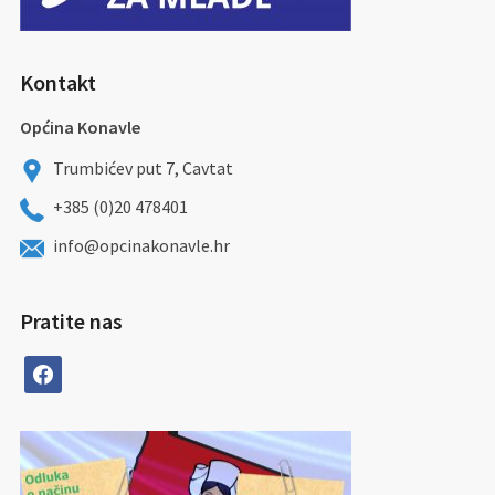
Kontakt
Općina Konavle
Trumbićev put 7, Cavtat
+385 (0)20 478401
info@opcinakonavle.hr
Pratite nas
facebook