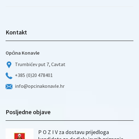
Kontakt
Općina Konavle
Trumbićev put 7, Cavtat
+385 (0)20 478401
info@opcinakonavle.hr
Posljedne objave
P O Z I V za dostavu prijedloga