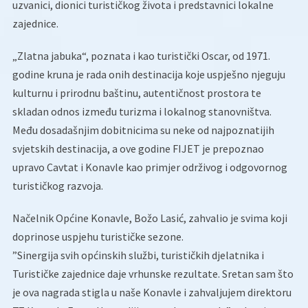
uzvanici, dionici turističkog života i predstavnici lokalne
zajednice.
„Zlatna jabuka“, poznata i kao turistički Oscar, od 1971.
godine kruna je rada onih destinacija koje uspješno njeguju
kulturnu i prirodnu baštinu, autentičnost prostora te
skladan odnos između turizma i lokalnog stanovništva.
Među dosadašnjim dobitnicima su neke od najpoznatijih
svjetskih destinacija, a ove godine FIJET je prepoznao
upravo Cavtat i Konavle kao primjer održivog i odgovornog
turističkog razvoja.
Načelnik Općine Konavle, Božo Lasić, zahvalio je svima koji
doprinose uspjehu turističke sezone.
”Sinergija svih općinskih službi, turističkih djelatnika i
Turističke zajednice daje vrhunske rezultate. Sretan sam što
je ova nagrada stigla u naše Konavle i zahvaljujem direktoru