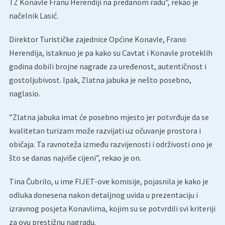
TZ Konavle Franu Herendiji na predanom radu”, rekao je
načelnik Lasić.
Direktor Turističke zajednice Općine Konavle, Frano
Herendija, istaknuo je pa kako su Cavtat i Konavle proteklih
godina dobili brojne nagrade za uređenost, autentičnost i
gostoljubivost. Ipak, Zlatna jabuka je nešto posebno,
naglasio.
”Zlatna jabuka imat će posebno mjesto jer potvrđuje da se
kvalitetan turizam može razvijati uz očuvanje prostora i
običaja. Ta ravnoteža između razvijenosti i održivosti ono je
što se danas najviše cijeni”, rekao je on.
Tina Čubrilo, u ime FIJET-ove komisije, pojasnila je kako je
odluka donesena nakon detaljnog uvida u prezentaciju i
izravnog posjeta Konavlima, kojim su se potvrdili svi kriteriji
za ovu prestižnu nagradu.