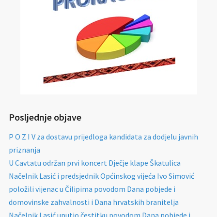
Posljednje objave
P O Z I V za dostavu prijedloga kandidata za dodjelu javnih
priznanja
U Cavtatu održan prvi koncert Dječje klape Škatulica
Načelnik Lasić i predsjednik Općinskog vijeća Ivo Simović
položili vijenac u Čilipima povodom Dana pobjede i
domovinske zahvalnosti i Dana hrvatskih branitelja
Načelnik Lasić uputio čestitku povodom Dana pobjede i