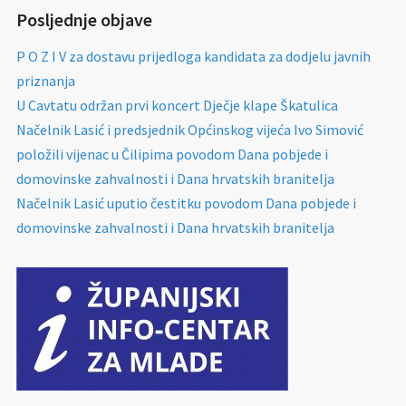
Posljednje objave
P O Z I V za dostavu prijedloga kandidata za dodjelu javnih
priznanja
U Cavtatu održan prvi koncert Dječje klape Škatulica
Načelnik Lasić i predsjednik Općinskog vijeća Ivo Simović
položili vijenac u Čilipima povodom Dana pobjede i
domovinske zahvalnosti i Dana hrvatskih branitelja
Načelnik Lasić uputio čestitku povodom Dana pobjede i
domovinske zahvalnosti i Dana hrvatskih branitelja