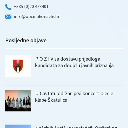
+385 (0)20 478401
info@opcinakonavle.hr
Posljedne objave
P O Z I V za dostavu prijedloga
kandidata za dodjelu javnih priznanja
U Cavtatu održan prvi koncert Dječje
klape Škatulica
Načelnik Lasić i predsjednik Općinskog