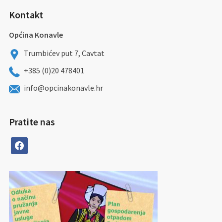
Kontakt
Općina Konavle
Trumbićev put 7, Cavtat
+385 (0)20 478401
info@opcinakonavle.hr
Pratite nas
facebook