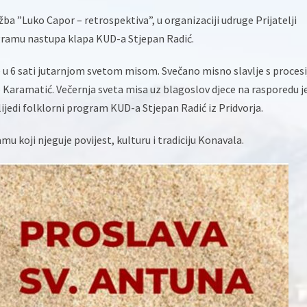
žba ”Luko Capor – retrospektiva”, u organizaciji udruge Prijatelji
ramu nastupa klapa KUD-a Stjepan Radić.
e u 6 sati jutarnjom svetom misom. Svečano misno slavlje s proces
to Karamatić. Večernja sveta misa uz blagoslov djece na rasporedu j
lijedi folklorni program KUD-a Stjepan Radić iz Pridvorja.
mu koji njeguje povijest, kulturu i tradiciju Konavala.