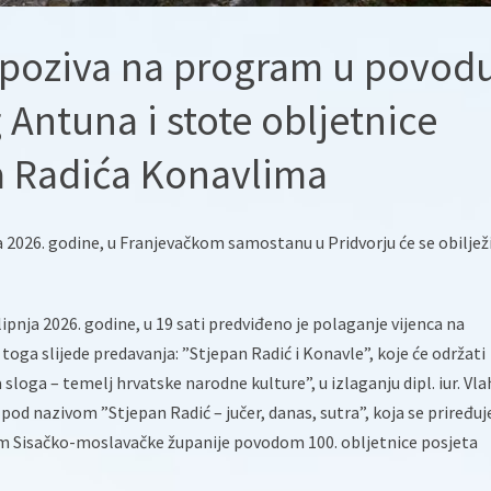
 poziva na program u povod
Antuna i stote obljetnice
a Radića Konavlima
a 2026. godine, u Franjevačkom samostanu u Pridvorju će se obilježi
ipnja 2026. godine, u 19 sati predviđeno je polaganje vijenca na
ga slijede predavanja: ”Stjepan Radić i Konavle”, koje će održati
 sloga – temelj hrvatske narodne kulture”, u izlaganju dipl. iur. Vla
pod nazivom ”Stjepan Radić – jučer, danas, sutra”, koja se priređuj
om Sisačko-moslavačke županije povodom 100. obljetnice posjeta