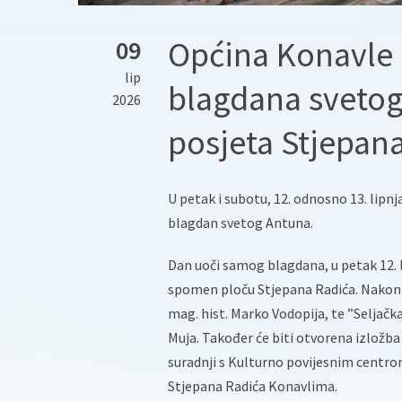
Općina Konavle
09
lip
blagdana svetog 
2026
posjeta Stjepan
U petak i subotu, 12. odnosno 13. lipnj
blagdan svetog Antuna.
Dan uoči samog blagdana, u petak 12. l
spomen ploču Stjepana Radića. Nakon to
mag. hist. Marko Vodopija, te ”Seljačka
Muja. Također će biti otvorena izložba 
suradnji s Kulturno povijesnim centr
Stjepana Radića Konavlima.