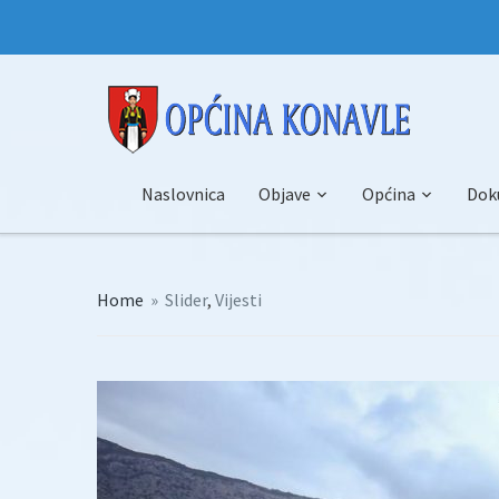
Naslovnica
Objave
Općina
Dok
Home
»
Slider
,
Vijesti