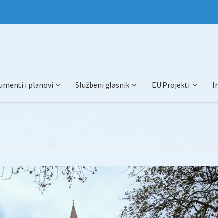
umenti i planovi
Službeni glasnik
EU Projekti
I