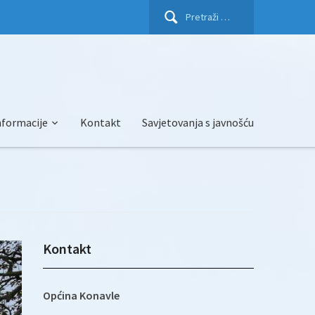
Pretraži:
nformacije
Kontakt
Savjetovanja s javnošću
Kontakt
Općina Konavle