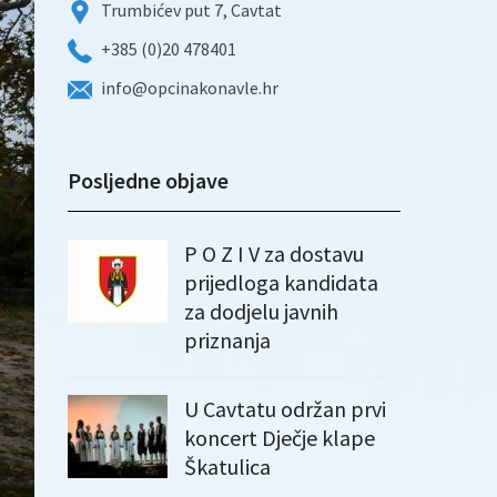
Trumbićev put 7, Cavtat
+385 (0)20 478401
info@opcinakonavle.hr
Posljedne objave
P O Z I V za dostavu
prijedloga kandidata
za dodjelu javnih
priznanja
U Cavtatu održan prvi
koncert Dječje klape
Škatulica