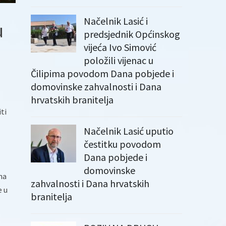
Načelnik Lasić i
u
predsjednik Općinskog
vijeća Ivo Simović
položili vijenac u
Čilipima povodom Dana pobjede i
domovinske zahvalnosti i Dana
hrvatskih branitelja
ti
Načelnik Lasić uputio
čestitku povodom
Dana pobjede i
domovinske
ha
zahvalnosti i Dana hrvatskih
e u
branitelja