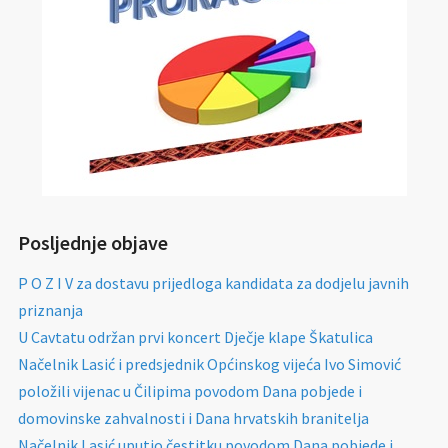
Posljednje objave
P O Z I V za dostavu prijedloga kandidata za dodjelu javnih
priznanja
U Cavtatu održan prvi koncert Dječje klape Škatulica
Načelnik Lasić i predsjednik Općinskog vijeća Ivo Simović
položili vijenac u Čilipima povodom Dana pobjede i
domovinske zahvalnosti i Dana hrvatskih branitelja
Načelnik Lasić uputio čestitku povodom Dana pobjede i