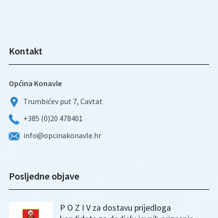
Kontakt
Općina Konavle
Trumbićev put 7, Cavtat
+385 (0)20 478401
info@opcinakonavle.hr
Posljedne objave
P O Z I V za dostavu prijedloga