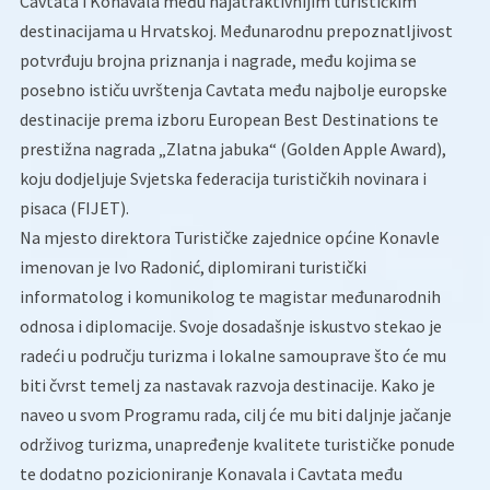
Cavtata i Konavala među najatraktivnijim turističkim
destinacijama u Hrvatskoj. Međunarodnu prepoznatljivost
potvrđuju brojna priznanja i nagrade, među kojima se
posebno ističu uvrštenja Cavtata među najbolje europske
destinacije prema izboru European Best Destinations te
prestižna nagrada „Zlatna jabuka“ (Golden Apple Award),
koju dodjeljuje Svjetska federacija turističkih novinara i
pisaca (FIJET).
Na mjesto direktora Turističke zajednice općine Konavle
imenovan je Ivo Radonić, diplomirani turistički
informatolog i komunikolog te magistar međunarodnih
odnosa i diplomacije. Svoje dosadašnje iskustvo stekao je
radeći u području turizma i lokalne samouprave što će mu
biti čvrst temelj za nastavak razvoja destinacije. Kako je
naveo u svom Programu rada, cilj će mu biti daljnje jačanje
održivog turizma, unapređenje kvalitete turističke ponude
te dodatno pozicioniranje Konavala i Cavtata među