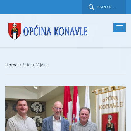
Pretraži:
Home
»
Slider
,
Vijesti