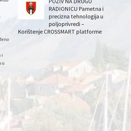
POZIV NA DRUGU
RADIONICU Pametna i
,
precizna tehnologija u
poljoprivredi –
Korištenje CROSSMART platforme
rđeno
 i
u u