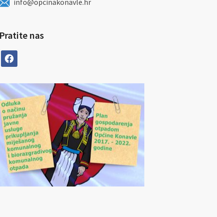
info@opcinakonavle.hr
Pratite nas
facebook