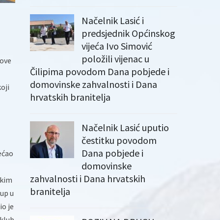
Načelnik Lasić i
predsjednik Općinskog
vijeća Ivo Simović
položili vijenac u
nove
Čilipima povodom Dana pobjede i
domovinske zahvalnosti i Dana
oji
hrvatskih branitelja
Načelnik Lasić uputio
čestitku povodom
Dana pobjede i
ećao
domovinske
zahvalnosti i Dana hrvatskih
tkim
branitelja
tup u
io je
 klub