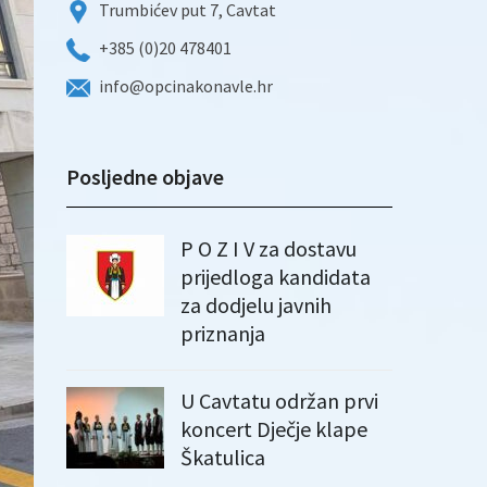
Trumbićev put 7, Cavtat
+385 (0)20 478401
info@opcinakonavle.hr
Posljedne objave
P O Z I V za dostavu
prijedloga kandidata
za dodjelu javnih
priznanja
U Cavtatu održan prvi
koncert Dječje klape
Škatulica