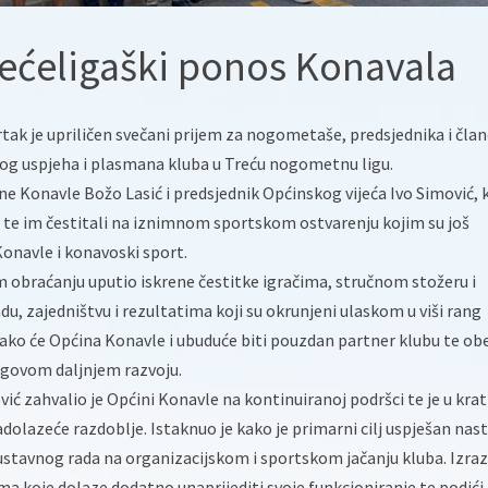
rećeligaški ponos Konavala
tak je upriličen svečani prijem za nogometaše, predsjednika i čla
g uspjeha i plasmana kluba u Treću nogometnu ligu.
ne Konavle Božo Lasić i predsjednik Općinskog vijeća Ivo Simović, k
a te im čestitali na iznimnom sportskom ostvarenju kojim su još
Konavle i konavoski sport.
 obraćanju uputio iskrene čestitke igračima, stručnom stožeru i
, zajedništvu i rezultatima koji su okrunjeni ulaskom u viši rang
kako će Općina Konavle i ubuduće biti pouzdan partner klubu te ob
jegovom daljnjem razvoju.
ić zahvalio je Općini Konavle na kontinuiranoj podršci te je u kra
olazeće razdoblje. Istaknuo je kako je primarni cilj uspješan nas
ustavnog rada na organizacijskom i sportskom jačanju kluba. Izraz
a koje dolaze dodatno unaprijediti svoje funkcioniranje te podići