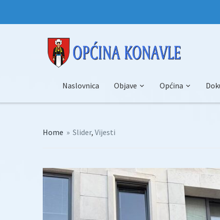
Naslovnica
Objave
Općina
Dok
Home
»
Slider
,
Vijesti