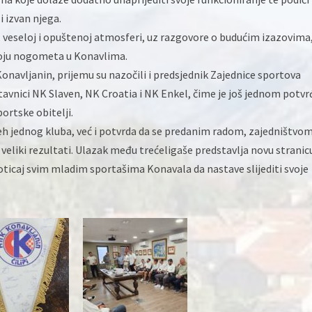
i izvan njega.
 veseloj i opuštenoj atmosferi, uz razgovore o budućim izazovima
voju nogometa u Konavlima.
navljanin, prijemu su nazočili i predsjednik Zajednice sportova
tavnici NK Slaven, NK Croatia i NK Enkel, čime je još jednom potv
ortske obitelji.
h jednog kluba, već i potvrda da se predanim radom, zajedništvom
veliki rezultati. Ulazak među trećeligaše predstavlja novu stranic
 poticaj svim mladim sportašima Konavala da nastave slijediti svoje