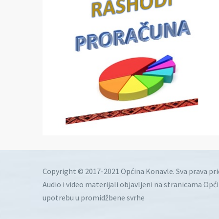
Copyright © 2017-2021 Općina Konavle. Sva prava pr
Audio i video materijali objavljeni na stranicama Opć
upotrebu u promidžbene svrhe