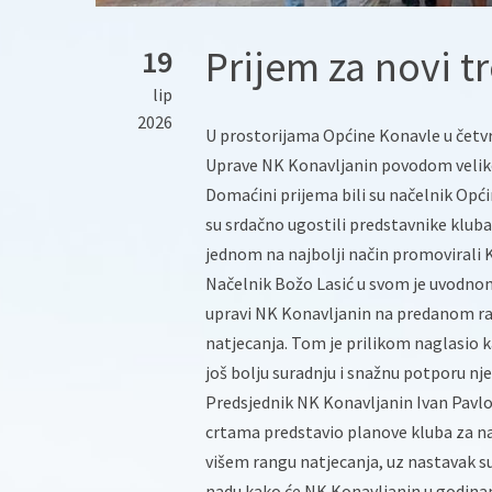
Prijem za novi t
19
lip
2026
U prostorijama Općine Konavle u četvr
Uprave NK Konavljanin povodom veliko
Domaćini prijema bili su načelnik Opći
su srdačno ugostili predstavnike klub
jednom na najbolji način promovirali 
Načelnik Božo Lasić u svom je uvodnom
upravi NK Konavljanin na predanom radu
natjecanja. Tom je prilikom naglasio 
još bolju suradnju i snažnu potporu n
Predsjednik NK Konavljanin Ivan Pavlov
crtama predstavio planove kluba za nad
višem rangu natjecanja, uz nastavak s
nadu kako će NK Konavljanin u godinam