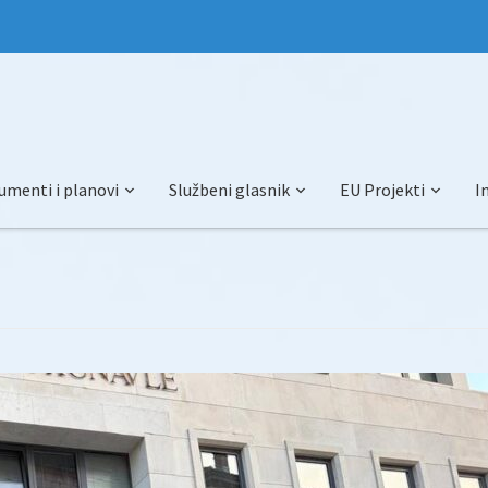
umenti i planovi
Službeni glasnik
EU Projekti
I