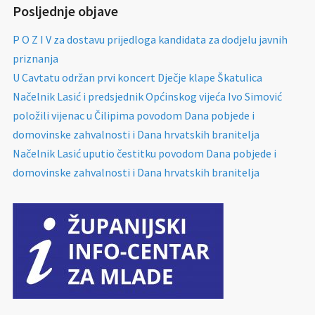
Posljednje objave
P O Z I V za dostavu prijedloga kandidata za dodjelu javnih
priznanja
U Cavtatu održan prvi koncert Dječje klape Škatulica
Načelnik Lasić i predsjednik Općinskog vijeća Ivo Simović
položili vijenac u Čilipima povodom Dana pobjede i
domovinske zahvalnosti i Dana hrvatskih branitelja
Načelnik Lasić uputio čestitku povodom Dana pobjede i
domovinske zahvalnosti i Dana hrvatskih branitelja