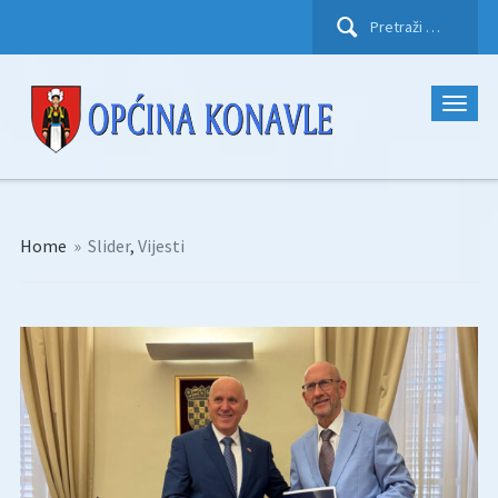
Pretraži:
Home
»
Slider
,
Vijesti