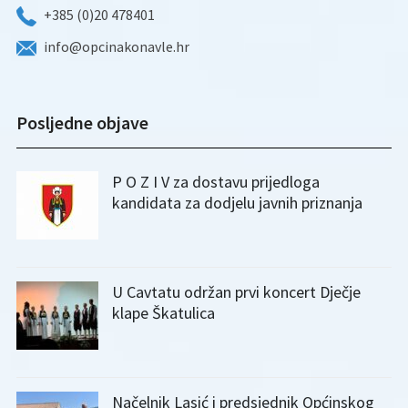
+385 (0)20 478401
info@opcinakonavle.hr
Posljedne objave
P O Z I V za dostavu prijedloga
kandidata za dodjelu javnih priznanja
U Cavtatu održan prvi koncert Dječje
klape Škatulica
Načelnik Lasić i predsjednik Općinskog