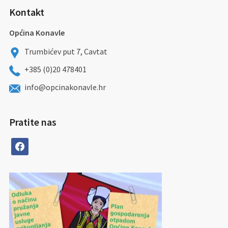
Kontakt
Općina Konavle
Trumbićev put 7, Cavtat
+385 (0)20 478401
info@opcinakonavle.hr
Pratite nas
facebook