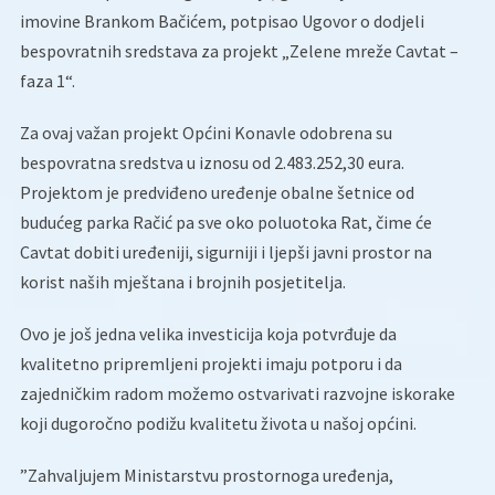
imovine Brankom Bačićem, potpisao Ugovor o dodjeli
bespovratnih sredstava za projekt „Zelene mreže Cavtat –
faza 1“.
Za ovaj važan projekt Općini Konavle odobrena su
bespovratna sredstva u iznosu od 2.483.252,30 eura.
Projektom je predviđeno uređenje obalne šetnice od
budućeg parka Račić pa sve oko poluotoka Rat, čime će
Cavtat dobiti uređeniji, sigurniji i ljepši javni prostor na
korist naših mještana i brojnih posjetitelja.
Ovo je još jedna velika investicija koja potvrđuje da
kvalitetno pripremljeni projekti imaju potporu i da
zajedničkim radom možemo ostvarivati razvojne iskorake
koji dugoročno podižu kvalitetu života u našoj općini.
”Zahvaljujem Ministarstvu prostornoga uređenja,