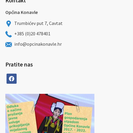
Kontakt
Općina Konavle
Trumbićev put 7, Cavtat
+385 (0)20 478401
info@opcinakonavle.hr
Pratite nas
facebook