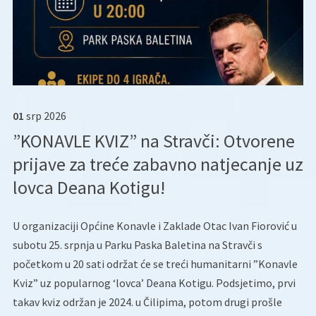
01
srp
2026
”KONAVLE KVIZ” na Stravči: Otvorene
prijave za treće zabavno natjecanje uz
lovca Deana Kotigu!
U organizaciji Općine Konavle i Zaklade Otac Ivan Fiorović u
subotu 25. srpnja u Parku Paska Baletina na Stravči s
početkom u 20 sati održat će se treći humanitarni ”Konavle
Kviz” uz popularnog ‘lovca’ Deana Kotigu. Podsjetimo, prvi
takav kviz održan je 2024. u Čilipima, potom drugi prošle