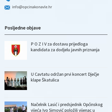
info@opcinakonavle.hr
Posljedne objave
P O Z I V za dostavu prijedloga
kandidata za dodjelu javnih priznanja
U Cavtatu održan prvi koncert Dječje
klape Škatulica
Načelnik Lasić i predsjednik Općinskog
vijeća Ivo Simović položili vijenac u