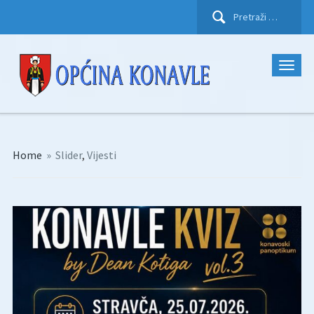
Pretraži:
Home
»
Slider
,
Vijesti