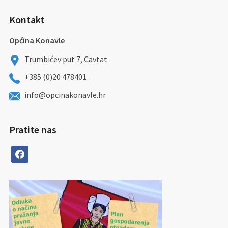
Kontakt
Općina Konavle
Trumbićev put 7, Cavtat
+385 (0)20 478401
info@opcinakonavle.hr
Pratite nas
facebook