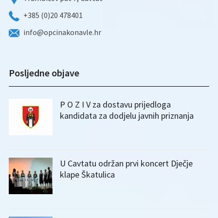
+385 (0)20 478401
info@opcinakonavle.hr
Posljedne objave
P O Z I V za dostavu prijedloga
kandidata za dodjelu javnih priznanja
U Cavtatu održan prvi koncert Dječje
klape Škatulica