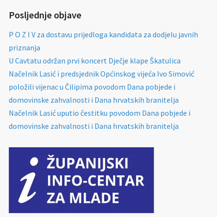
Posljednje objave
P O Z I V za dostavu prijedloga kandidata za dodjelu javnih
priznanja
U Cavtatu održan prvi koncert Dječje klape Škatulica
Načelnik Lasić i predsjednik Općinskog vijeća Ivo Simović
položili vijenac u Čilipima povodom Dana pobjede i
domovinske zahvalnosti i Dana hrvatskih branitelja
Načelnik Lasić uputio čestitku povodom Dana pobjede i
domovinske zahvalnosti i Dana hrvatskih branitelja