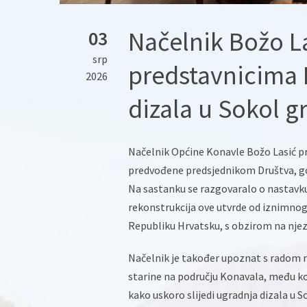
Načelnik Božo La
03
srp
predstavnicima 
2026
dizala u Sokol g
Načelnik Općine Konavle Božo Lasić pri
predvođene predsjednikom Društva, g
Na sastanku se razgovaralo o nastavku
rekonstrukcija ove utvrde od iznimnog
Republiku Hrvatsku, s obzirom na njezi
Načelnik je također upoznat s radom n
starine na području Konavala, među ko
kako uskoro slijedi ugradnja dizala u S