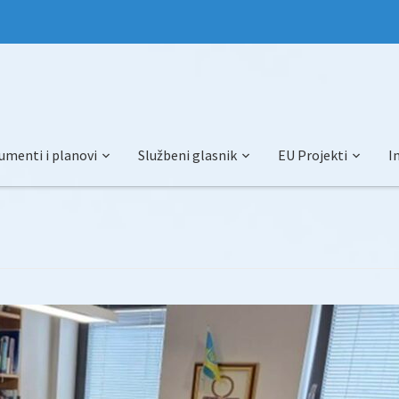
umenti i planovi
Službeni glasnik
EU Projekti
I