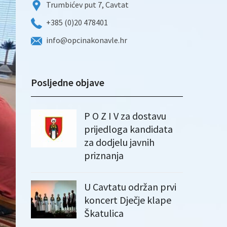
Trumbićev put 7, Cavtat
+385 (0)20 478401
info@opcinakonavle.hr
Posljedne objave
P O Z I V za dostavu
prijedloga kandidata
za dodjelu javnih
priznanja
U Cavtatu održan prvi
koncert Dječje klape
Škatulica