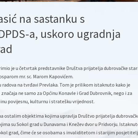
sić na sastanku s
DPDS-a, uskoro ugradnja
rad
mio je u četvrtak predstavnike Društva prijatelja dubrovačke star
osparom mr. sc. Marom Kapovićem.
 radova na tvrđavi Prevlaka. Tom je prilikom istaknuto kako je
 značaja ne samo za Općinu Konavle i Grad Dubrovnik, nego i za
nu povijesnu, kulturnu i stratešku vrijednost.
a ostalim objektima kojima upravlja Društvo prijatelja dubrovačk
jima su Sokol grad u Dunavama i Knežev dvor u Pridvorju. Istaknut
okol grad, čime će se osobama s invaliditetom i starijim posjetitel