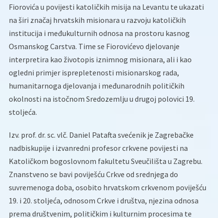
Fiorovića u povijesti katoličkih misija na Levantu te ukazati
na širi značaj hrvatskih misionara u razvoju katoličkih
institucija i međukulturnih odnosa na prostoru kasnog
Osmanskog Carstva. Time se Fiorovićevo djelovanje
interpretira kao životopis iznimnog misionara, ali i kao
ogledni primjer isprepletenosti misionarskog rada,
humanitarnoga djelovanja i međunarodnih političkih
okolnosti na istočnom Sredozemlju u drugoj polovici 19.
stoljeća.
Izv. prof. dr. sc. vlč. Daniel Patafta svećenik je Zagrebačke
nadbiskupije i izvanredni profesor crkvene povijesti na
Katoličkom bogoslovnom fakultetu Sveučilišta u Zagrebu.
Znanstveno se bavi poviješću Crkve od srednjega do
suvremenoga doba, osobito hrvatskom crkvenom poviješću
19. i 20. stoljeća, odnosom Crkve i društva, njezina odnosa
prema društvenim, političkim i kulturnim procesima te