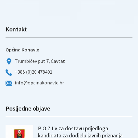
Kontakt
Općina Konavle
Trumbićev put 7, Cavtat
+385 (0)20 478401
info@opcinakonavle.hr
Posljedne objave
P O Z I V za dostavu prijedloga
kandidata za dodjelu javnih priznanja