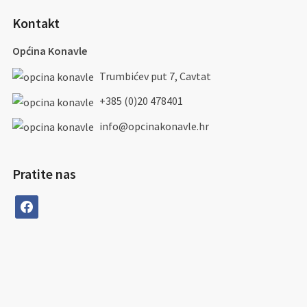
Kontakt
Općina Konavle
Trumbićev put 7, Cavtat
+385 (0)20 478401
info@opcinakonavle.hr
Pratite nas
facebook