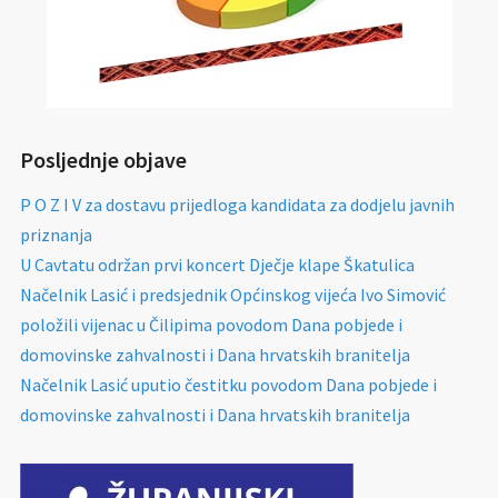
Posljednje objave
P O Z I V za dostavu prijedloga kandidata za dodjelu javnih
priznanja
U Cavtatu održan prvi koncert Dječje klape Škatulica
Načelnik Lasić i predsjednik Općinskog vijeća Ivo Simović
položili vijenac u Čilipima povodom Dana pobjede i
domovinske zahvalnosti i Dana hrvatskih branitelja
Načelnik Lasić uputio čestitku povodom Dana pobjede i
domovinske zahvalnosti i Dana hrvatskih branitelja