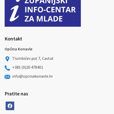
Kontakt
Općina Konavle
Trumbićev put 7, Cavtat
+385 (0)20 478401
info@opcinakonavle.hr
Pratite nas
facebook