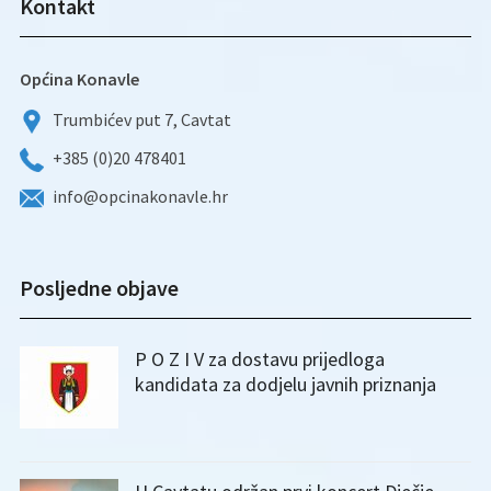
Kontakt
Općina Konavle
Trumbićev put 7, Cavtat
+385 (0)20 478401
info@opcinakonavle.hr
Posljedne objave
P O Z I V za dostavu prijedloga
kandidata za dodjelu javnih priznanja