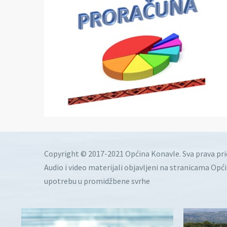
Copyright © 2017-2021 Općina Konavle. Sva prava pr
Audio i video materijali objavljeni na stranicama Opć
upotrebu u promidžbene svrhe