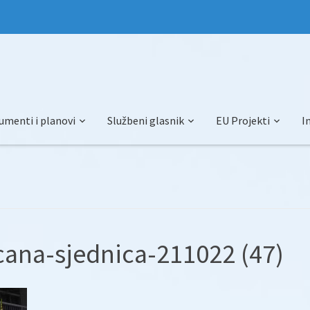
umenti i planovi
Službeni glasnik
EU Projekti
I
ana-sjednica-211022 (47)