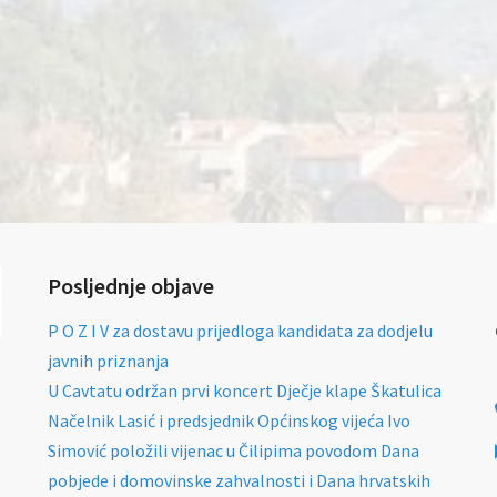
Posljednje objave
P O Z I V za dostavu prijedloga kandidata za dodjelu
javnih priznanja
U Cavtatu održan prvi koncert Dječje klape Škatulica
Načelnik Lasić i predsjednik Općinskog vijeća Ivo
Simović položili vijenac u Čilipima povodom Dana
pobjede i domovinske zahvalnosti i Dana hrvatskih