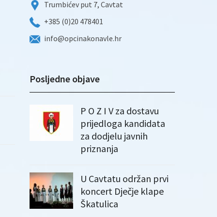
Trumbićev put 7, Cavtat
+385 (0)20 478401
info@opcinakonavle.hr
Posljedne objave
P O Z I V za dostavu
prijedloga kandidata
za dodjelu javnih
priznanja
U Cavtatu održan prvi
koncert Dječje klape
Škatulica