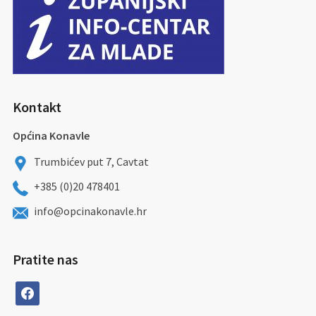
Kontakt
Općina Konavle
Trumbićev put 7, Cavtat
+385 (0)20 478401
info@opcinakonavle.hr
Pratite nas
facebook