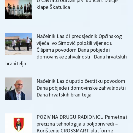
U Cavtatu održan prvi koncert Dječje
klape Škatulica
Načelnik Lasić i predsjednik Općinskog
vijeća Ivo Simović položili vijenac u
Čilipima povodom Dana pobjede i
domovinske zahvalnosti i Dana hrvatskih
branitelja
Načelnik Lasić uputio čestitku povodom
Dana pobjede i domovinske zahvalnosti i
Dana hrvatskih branitelja
POZIV NA DRUGU RADIONICU Pametna i
precizna tehnologija u poljoprivredi –
Korištenje CROSSMART platforme