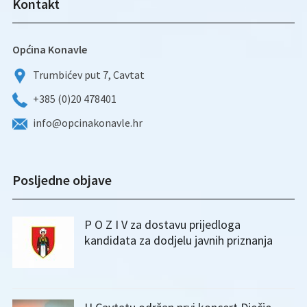
Kontakt
Općina Konavle
Trumbićev put 7, Cavtat
+385 (0)20 478401
info@opcinakonavle.hr
Posljedne objave
P O Z I V za dostavu prijedloga
kandidata za dodjelu javnih priznanja