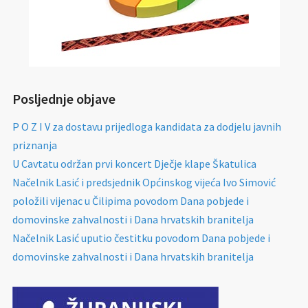
Posljednje objave
P O Z I V za dostavu prijedloga kandidata za dodjelu javnih
priznanja
U Cavtatu održan prvi koncert Dječje klape Škatulica
Načelnik Lasić i predsjednik Općinskog vijeća Ivo Simović
položili vijenac u Čilipima povodom Dana pobjede i
domovinske zahvalnosti i Dana hrvatskih branitelja
Načelnik Lasić uputio čestitku povodom Dana pobjede i
domovinske zahvalnosti i Dana hrvatskih branitelja