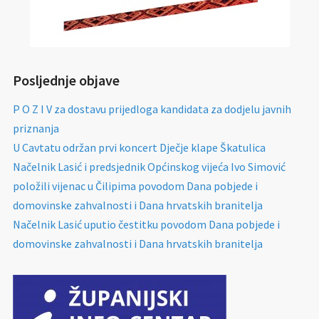
Posljednje objave
P O Z I V za dostavu prijedloga kandidata za dodjelu javnih
priznanja
U Cavtatu održan prvi koncert Dječje klape Škatulica
Načelnik Lasić i predsjednik Općinskog vijeća Ivo Simović
položili vijenac u Čilipima povodom Dana pobjede i
domovinske zahvalnosti i Dana hrvatskih branitelja
Načelnik Lasić uputio čestitku povodom Dana pobjede i
domovinske zahvalnosti i Dana hrvatskih branitelja