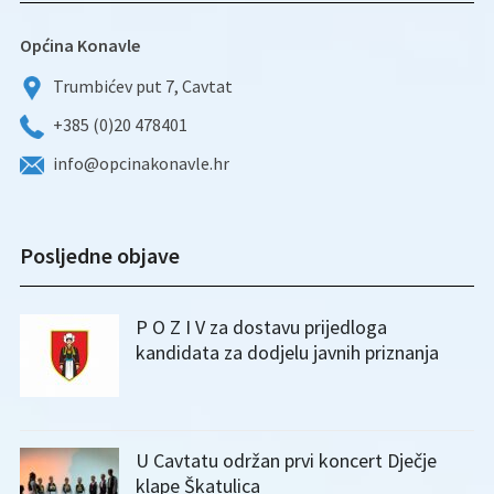
Općina Konavle
Trumbićev put 7, Cavtat
+385 (0)20 478401
info@opcinakonavle.hr
Posljedne objave
P O Z I V za dostavu prijedloga
kandidata za dodjelu javnih priznanja
U Cavtatu održan prvi koncert Dječje
klape Škatulica