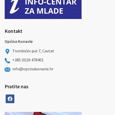
Kontakt
Općina Konavle
Trumbićev put 7, Cavtat
+385 (0)20 478401
info@opcinakonavle.hr
Pratite nas
facebook