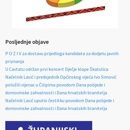
Posljednje objave
P O Z I V za dostavu prijedloga kandidata za dodjelu javnih
priznanja
U Cavtatu održan prvi koncert Dječje klape Škatulica
Načelnik Lasić i predsjednik Općinskog vijeća Ivo Simović
položili vijenac u Čilipima povodom Dana pobjede i
domovinske zahvalnosti i Dana hrvatskih branitelja
Načelnik Lasić uputio čestitku povodom Dana pobjede i
domovinske zahvalnosti i Dana hrvatskih branitelja