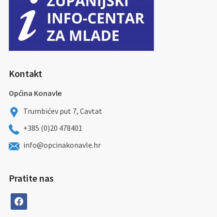
Kontakt
Općina Konavle
Trumbićev put 7, Cavtat
+385 (0)20 478401
info@opcinakonavle.hr
Pratite nas
facebook