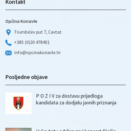
Kontakt
Općina Konavle
Trumbićev put 7, Cavtat
+385 (0)20 478401
info@opcinakonavle.hr
Posljedne objave
P O Z I V za dostavu prijedloga
kandidata za dodjelu javnih priznanja