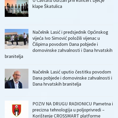
U Cavtatu održan prvi koncert Dječje
klape Škatulica
Načelnik Lasić i predsjednik Općinskog
vijeća Ivo Simović položili vijenac u
Čilipima povodom Dana pobjede i
domovinske zahvalnosti i Dana hrvatskih
branitelja
Načelnik Lasić uputio čestitku povodom
Dana pobjede i domovinske zahvalnosti i
Dana hrvatskih branitelja
POZIV NA DRUGU RADIONICU Pametna i
precizna tehnologija u poljoprivredi –
Korištenje CROSSMART platforme