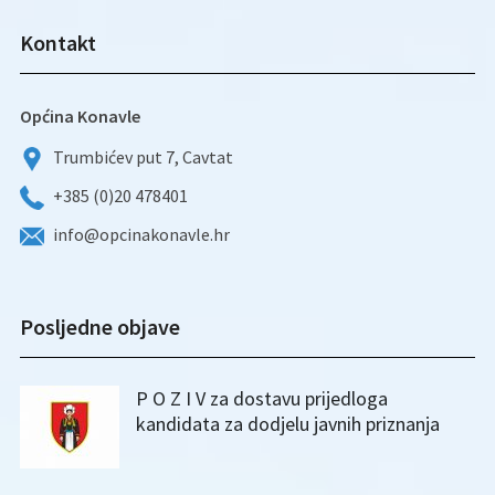
Kontakt
Općina Konavle
Trumbićev put 7, Cavtat
+385 (0)20 478401
info@opcinakonavle.hr
Posljedne objave
P O Z I V za dostavu prijedloga
kandidata za dodjelu javnih priznanja