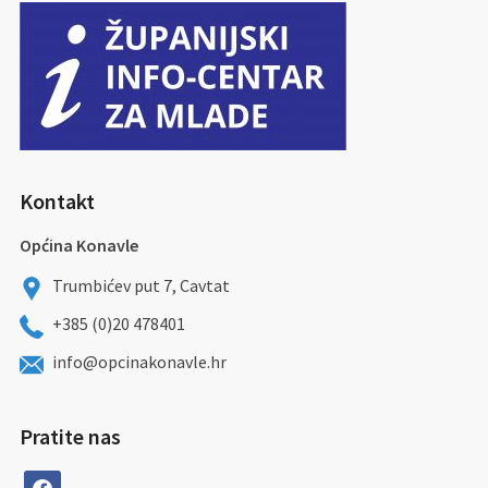
Kontakt
Općina Konavle
Trumbićev put 7, Cavtat
+385 (0)20 478401
info@opcinakonavle.hr
Pratite nas
facebook