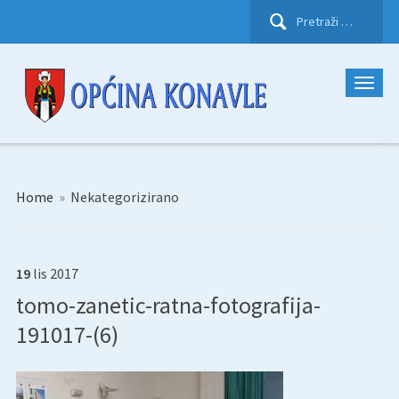
Pretraži:
Home
»
Nekategorizirano
19
lis
2017
tomo-zanetic-ratna-fotografija-
191017-(6)