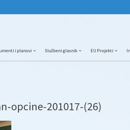
umenti i planovi
Službeni glasnik
EU Projekti
I
an-opcine-201017-(26)