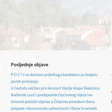
Posljednje objave
P O Z I V za dostavu prijedloga kandidata za dodjelu
javnih priznanja
U Cavtatu održan prvi koncert Dječje klape Škatulica
Načelnik Lasić i predsjednik Općinskog vijeća Ivo
Simović položili vijenac u Čilipima povodom Dana
pobjede i domovinske zahvalnosti i Dana hrvatskih