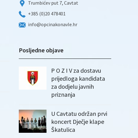
Trumbićev put 7, Cavtat
+385 (0)20 478401
info@opcinakonavle.hr
Posljedne objave
P O Z I V za dostavu
prijedloga kandidata
za dodjelu javnih
priznanja
U Cavtatu održan prvi
koncert Dječje klape
Škatulica