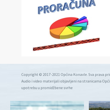
Copyright © 2017-2021 Općina Konavle. Sva prava pr
Audio i video materijali objavljeni na stranicama Opć
upotrebu u promidžbene svrhe