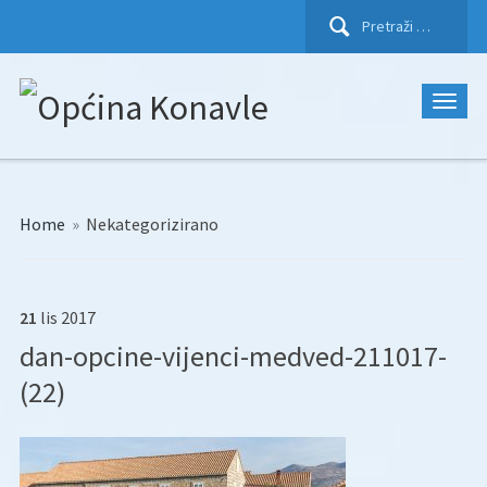
Pretraži:
Home
»
Nekategorizirano
21
lis
2017
dan-opcine-vijenci-medved-211017-
(22)