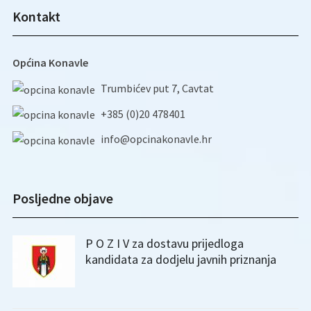
Kontakt
Općina Konavle
Trumbićev put 7, Cavtat
+385 (0)20 478401
info@opcinakonavle.hr
Posljedne objave
P O Z I V za dostavu prijedloga
kandidata za dodjelu javnih priznanja