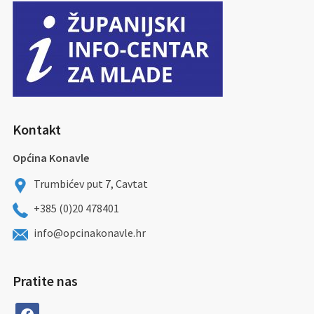
Kontakt
Općina Konavle
Trumbićev put 7, Cavtat
+385 (0)20 478401
info@opcinakonavle.hr
Pratite nas
facebook