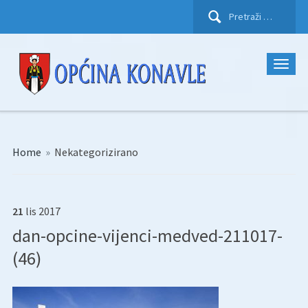
Pretraži:
Home
»
Nekategorizirano
21
lis
2017
dan-opcine-vijenci-medved-211017-
(46)