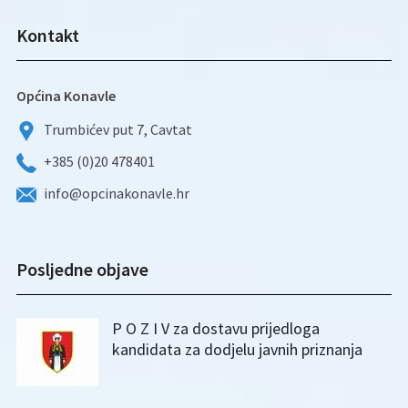
Kontakt
Općina Konavle
Trumbićev put 7, Cavtat
+385 (0)20 478401
info@opcinakonavle.hr
Posljedne objave
P O Z I V za dostavu prijedloga
kandidata za dodjelu javnih priznanja