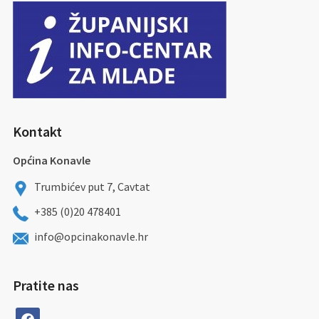
Kontakt
Općina Konavle
Trumbićev put 7, Cavtat
+385 (0)20 478401
info@opcinakonavle.hr
Pratite nas
facebook