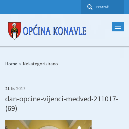
Pretraži:
Home
»
Nekategorizirano
21
lis
2017
dan-opcine-vijenci-medved-211017-
(69)