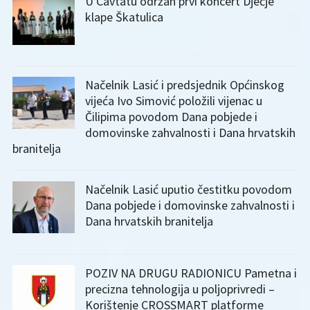
U Cavtatu održan prvi koncert Dječje
klape Škatulica
Načelnik Lasić i predsjednik Općinskog
vijeća Ivo Simović položili vijenac u
Čilipima povodom Dana pobjede i
domovinske zahvalnosti i Dana hrvatskih
branitelja
Načelnik Lasić uputio čestitku povodom
Dana pobjede i domovinske zahvalnosti i
Dana hrvatskih branitelja
POZIV NA DRUGU RADIONICU Pametna i
precizna tehnologija u poljoprivredi –
Korištenje CROSSMART platforme