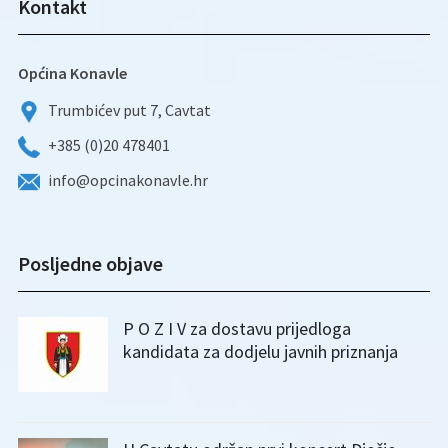
Kontakt
Općina Konavle
Trumbićev put 7, Cavtat
+385 (0)20 478401
info@opcinakonavle.hr
Posljedne objave
P O Z I V za dostavu prijedloga
kandidata za dodjelu javnih priznanja