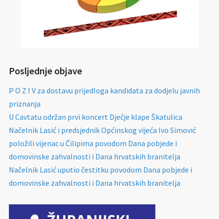
Posljednje objave
P O Z I V za dostavu prijedloga kandidata za dodjelu javnih
priznanja
U Cavtatu održan prvi koncert Dječje klape Škatulica
Načelnik Lasić i predsjednik Općinskog vijeća Ivo Simović
položili vijenac u Čilipima povodom Dana pobjede i
domovinske zahvalnosti i Dana hrvatskih branitelja
Načelnik Lasić uputio čestitku povodom Dana pobjede i
domovinske zahvalnosti i Dana hrvatskih branitelja