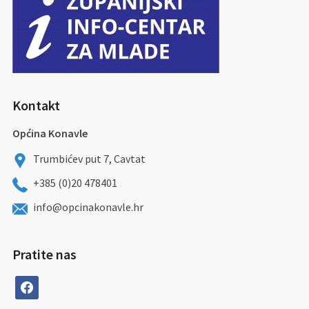
Kontakt
Općina Konavle
Trumbićev put 7, Cavtat
+385 (0)20 478401
info@opcinakonavle.hr
Pratite nas
facebook