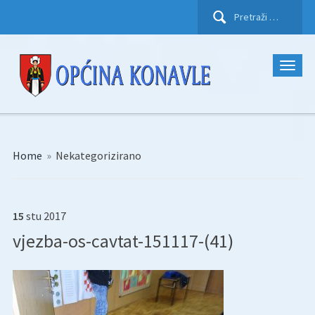
Pretraži:
Home
»
Nekategorizirano
15
stu
2017
vjezba-os-cavtat-151117-(41)