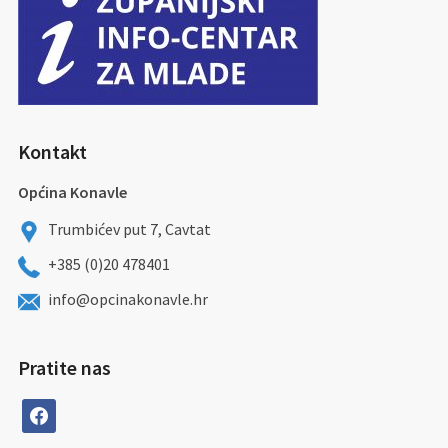
Kontakt
Općina Konavle
Trumbićev put 7, Cavtat
+385 (0)20 478401
info@opcinakonavle.hr
Pratite nas
facebook