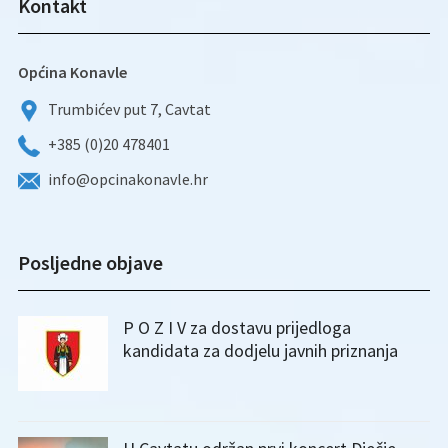
Kontakt
Općina Konavle
Trumbićev put 7, Cavtat
+385 (0)20 478401
info@opcinakonavle.hr
Posljedne objave
P O Z I V za dostavu prijedloga
kandidata za dodjelu javnih priznanja