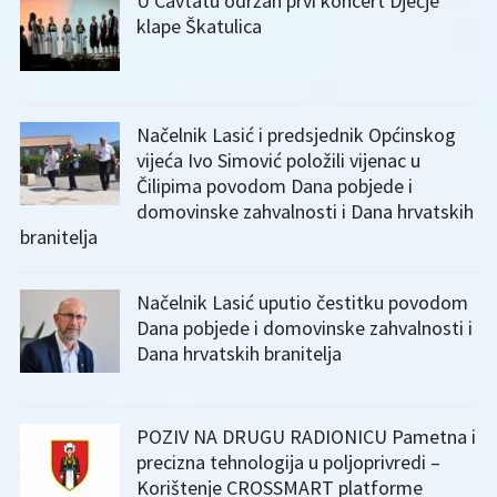
U Cavtatu održan prvi koncert Dječje
klape Škatulica
Načelnik Lasić i predsjednik Općinskog
vijeća Ivo Simović položili vijenac u
Čilipima povodom Dana pobjede i
domovinske zahvalnosti i Dana hrvatskih
branitelja
Načelnik Lasić uputio čestitku povodom
Dana pobjede i domovinske zahvalnosti i
Dana hrvatskih branitelja
POZIV NA DRUGU RADIONICU Pametna i
precizna tehnologija u poljoprivredi –
Korištenje CROSSMART platforme