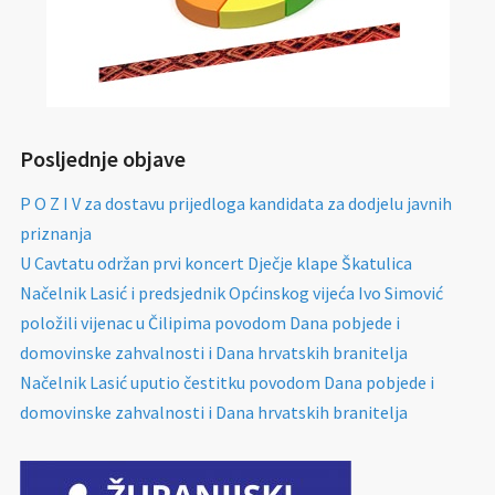
Posljednje objave
P O Z I V za dostavu prijedloga kandidata za dodjelu javnih
priznanja
U Cavtatu održan prvi koncert Dječje klape Škatulica
Načelnik Lasić i predsjednik Općinskog vijeća Ivo Simović
položili vijenac u Čilipima povodom Dana pobjede i
domovinske zahvalnosti i Dana hrvatskih branitelja
Načelnik Lasić uputio čestitku povodom Dana pobjede i
domovinske zahvalnosti i Dana hrvatskih branitelja