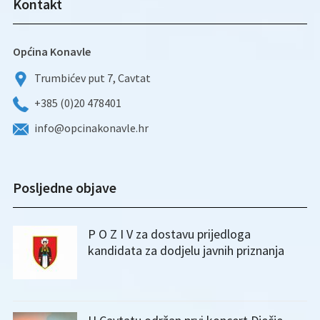
Kontakt
Općina Konavle
Trumbićev put 7, Cavtat
+385 (0)20 478401
info@opcinakonavle.hr
Posljedne objave
P O Z I V za dostavu prijedloga
kandidata za dodjelu javnih priznanja