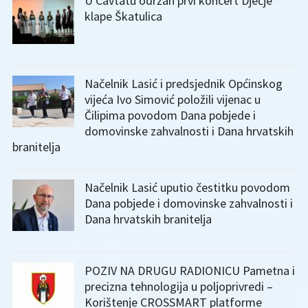
U Cavtatu održan prvi koncert Dječje
klape Škatulica
Načelnik Lasić i predsjednik Općinskog
vijeća Ivo Simović položili vijenac u
Čilipima povodom Dana pobjede i
domovinske zahvalnosti i Dana hrvatskih
branitelja
Načelnik Lasić uputio čestitku povodom
Dana pobjede i domovinske zahvalnosti i
Dana hrvatskih branitelja
POZIV NA DRUGU RADIONICU Pametna i
precizna tehnologija u poljoprivredi –
Korištenje CROSSMART platforme