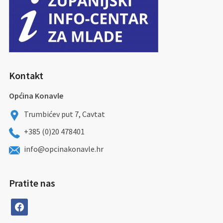
Kontakt
Općina Konavle
Trumbićev put 7, Cavtat
+385 (0)20 478401
info@opcinakonavle.hr
Pratite nas
facebook