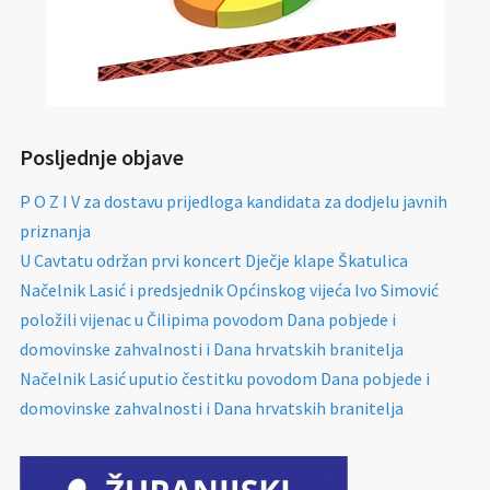
Posljednje objave
P O Z I V za dostavu prijedloga kandidata za dodjelu javnih
priznanja
U Cavtatu održan prvi koncert Dječje klape Škatulica
Načelnik Lasić i predsjednik Općinskog vijeća Ivo Simović
položili vijenac u Čilipima povodom Dana pobjede i
domovinske zahvalnosti i Dana hrvatskih branitelja
Načelnik Lasić uputio čestitku povodom Dana pobjede i
domovinske zahvalnosti i Dana hrvatskih branitelja