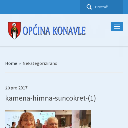
Pretraži:
Home
»
Nekategorizirano
20
pro
2017
kamena-himna-suncokret-(1)