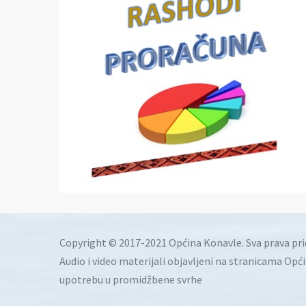
Copyright © 2017-2021 Općina Konavle. Sva prava pr
Audio i video materijali objavljeni na stranicama Opć
upotrebu u promidžbene svrhe