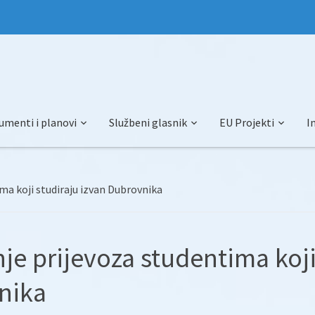
umenti i planovi
Službeni glasnik
EU Projekti
I
ma koji studiraju izvan Dubrovnika
nje prijevoza studentima koj
vnika