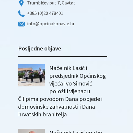
Trumbićev put 7, Cavtat
+385 (0)20 478401
info@opcinakonavle.hr
Posljedne objave
Načelnik Lasić i
predsjednik Općinskog
vijeća Ivo Simović
položili vijenac u
Čilipima povodom Dana pobjede i
domovinske zahvalnosti i Dana
hrvatskih branitelja
Načelnik Lasić uputio