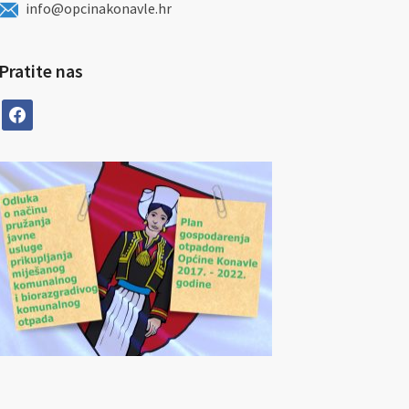
info@opcinakonavle.hr
Pratite nas
facebook